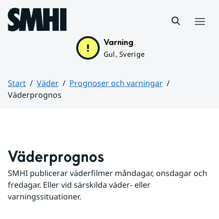
Hoppa till sidans innehåll
Meny
Varning
Gul, Sverige
Start
Väder
Prognoser och varningar
Väderprognos
Huvudinnehåll
Väderprognos
SMHI publicerar väderfilmer måndagar, onsdagar och 
fredagar. Eller vid särskilda väder- eller 
varningssituationer.