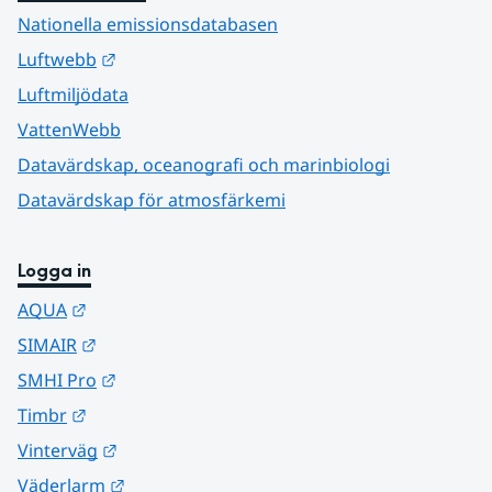
Nationella emissionsdatabasen
Länk till annan webbplats.
Luftwebb
Luftmiljödata
VattenWebb
Datavärdskap, oceanografi och marinbiologi
Datavärdskap för atmosfärkemi
Logga in
Länk till annan webbplats.
AQUA
Länk till annan webbplats.
SIMAIR
Länk till annan webbplats.
SMHI Pro
Länk till annan webbplats.
Timbr
Länk till annan webbplats.
Vinterväg
Länk till annan webbplats.
Väderlarm