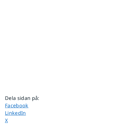
Dela sidan på
:
Dela sidan på
Facebook
Dela sidan på
LinkedIn
Dela sidan på
X