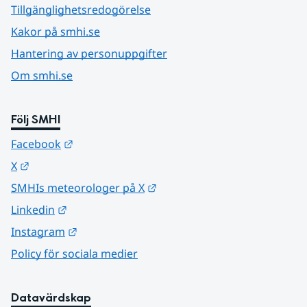
Tillgänglighetsredogörelse
Kakor på smhi.se
Hantering av personuppgifter
Om smhi.se
Följ SMHI
Länk till annan webbplats.
Facebook
Länk till annan webbplats.
X
Länk till annan webbplats.
SMHIs meteorologer på X
Länk till annan webbplats.
Linkedin
Länk till annan webbplats.
Instagram
Policy för sociala medier
Datavärdskap