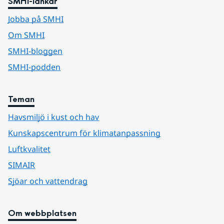
SMHI-länkar
Jobba på SMHI
Om SMHI
SMHI-bloggen
SMHI-podden
Teman
Havsmiljö i kust och hav
Kunskapscentrum för klimatanpassning
Luftkvalitet
SIMAIR
Sjöar och vattendrag
Om webbplatsen