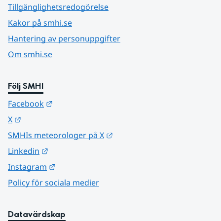
Tillgänglighetsredogörelse
Kakor på smhi.se
Hantering av personuppgifter
Om smhi.se
Följ SMHI
Länk till annan webbplats.
Facebook
Länk till annan webbplats.
X
Länk till annan webbplats.
SMHIs meteorologer på X
Länk till annan webbplats.
Linkedin
Länk till annan webbplats.
Instagram
Policy för sociala medier
Datavärdskap