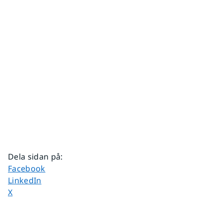
Dela sidan på
:
Dela sidan på
Facebook
Dela sidan på
LinkedIn
Dela sidan på
X