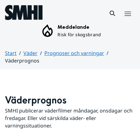
Hoppa till sidans innehåll
Meny
Meddelande
Risk för skogsbrand
Start
Väder
Prognoser och varningar
Väderprognos
Huvudinnehåll
Väderprognos
SMHI publicerar väderfilmer måndagar, onsdagar och 
fredagar. Eller vid särskilda väder- eller 
varningssituationer.