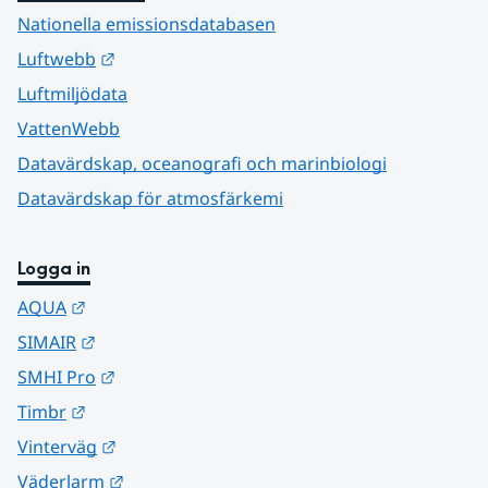
Nationella emissionsdatabasen
Länk till annan webbplats.
Luftwebb
Luftmiljödata
VattenWebb
Datavärdskap, oceanografi och marinbiologi
Datavärdskap för atmosfärkemi
Logga in
Länk till annan webbplats.
AQUA
Länk till annan webbplats.
SIMAIR
Länk till annan webbplats.
SMHI Pro
Länk till annan webbplats.
Timbr
Länk till annan webbplats.
Vinterväg
Länk till annan webbplats.
Väderlarm