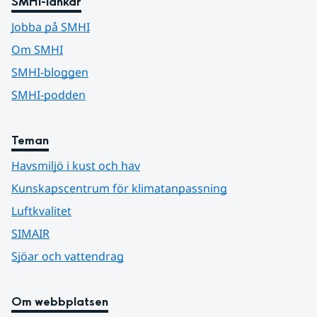
SMHI-länkar
Jobba på SMHI
Om SMHI
SMHI-bloggen
SMHI-podden
Teman
Havsmiljö i kust och hav
Kunskapscentrum för klimatanpassning
Luftkvalitet
SIMAIR
Sjöar och vattendrag
Om webbplatsen