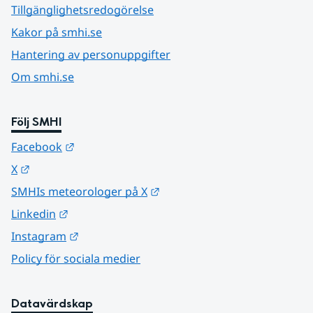
Tillgänglighetsredogörelse
Kakor på smhi.se
Hantering av personuppgifter
Om smhi.se
Följ SMHI
Länk till annan webbplats.
Facebook
Länk till annan webbplats.
X
Länk till annan webbplats.
SMHIs meteorologer på X
Länk till annan webbplats.
Linkedin
Länk till annan webbplats.
Instagram
Policy för sociala medier
Datavärdskap