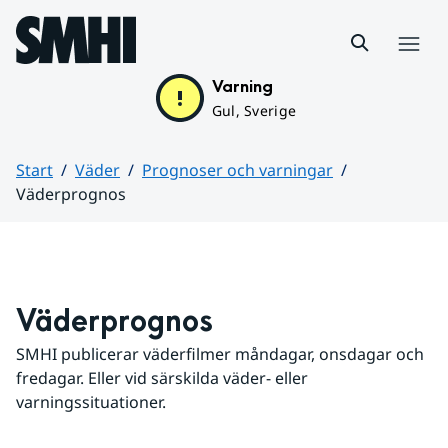
Hoppa till sidans innehåll
Meny
Varning
Gul, Sverige
Start
Väder
Prognoser och varningar
Väderprognos
Huvudinnehåll
Väderprognos
SMHI publicerar väderfilmer måndagar, onsdagar och 
fredagar. Eller vid särskilda väder- eller 
varningssituationer.