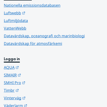
Nationella emissionsdatabasen
Länk till annan webbplats.
Luftwebb
Luftmiljödata
VattenWebb
Datavärdskap, oceanografi och marinbiologi
Datavärdskap för atmosfärkemi
Logga in
Länk till annan webbplats.
AQUA
Länk till annan webbplats.
SIMAIR
Länk till annan webbplats.
SMHI Pro
Länk till annan webbplats.
Timbr
Länk till annan webbplats.
Vinterväg
Länk till annan webbplats.
Väderlarm