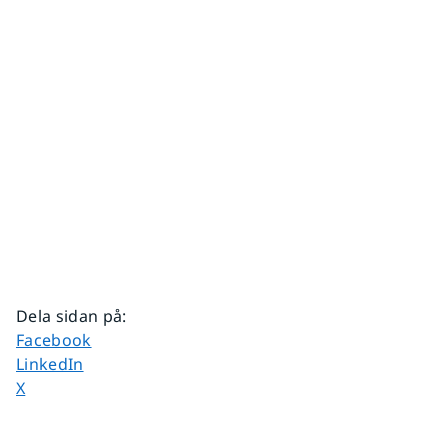
Dela sidan på
:
Dela sidan på
Facebook
Dela sidan på
LinkedIn
Dela sidan på
X