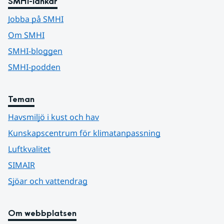
SMHI-länkar
Jobba på SMHI
Om SMHI
SMHI-bloggen
SMHI-podden
Teman
Havsmiljö i kust och hav
Kunskapscentrum för klimatanpassning
Luftkvalitet
SIMAIR
Sjöar och vattendrag
Om webbplatsen