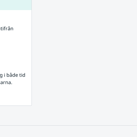
tifrån 
i både tid 
rarna.