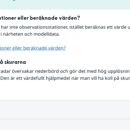
tioner eller beräknade värden?
r har inte observationsstationer, istället beräknas ett värde u
 i närheten och modelldata.
ioner eller beräknade värden?
på skurarna
radar övervakar nederbörd och gör det med hög upplösning 
Den är ett värdefullt hjälpmedel när man vill ha koll på sku