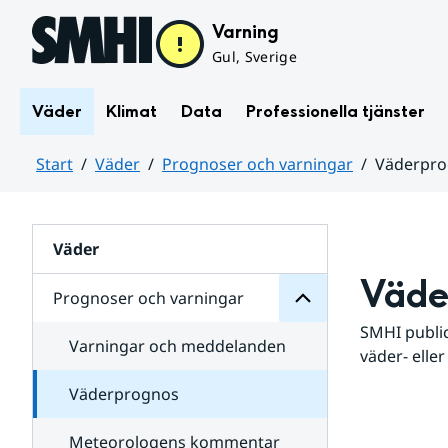
Hoppa till sidans innehåll
Varning
Gul, Sverige
Väder
Klimat
Data
Professionella tjänster
Start
Väder
Prognoser och varningar
Väderpr
varningar
och
Huvudinnehåll
Prognoser
för
Undersidor
Väder
Väde
Prognoser och varningar
SMHI public
Varningar och meddelanden
väder- eller
Väderprognos
Meteorologens kommentar