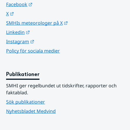
Länk till annan webbplats.
Facebook
Länk till annan webbplats.
X
Länk till annan webbplats.
SMHIs meteorologer på X
Länk till annan webbplats.
Linkedin
Länk till annan webbplats.
Instagram
Policy för sociala medier
Publikationer
SMHI ger regelbundet ut tidskrifter, rapporter och 
faktablad.
Sök publikationer
Nyhetsbladet Medvind