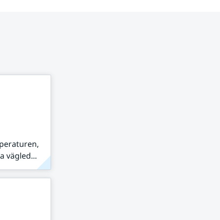
peraturen,
 vägled...