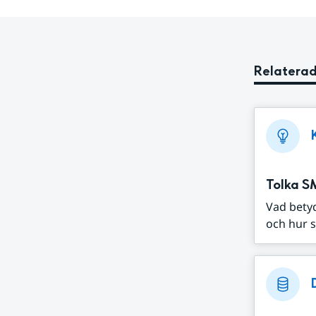
Relaterad
Tolka S
Vad bety
och hur s