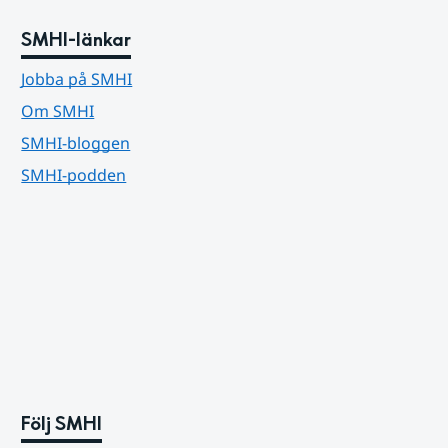
SMHI-länkar
Jobba på SMHI
Om SMHI
SMHI-bloggen
SMHI-podden
Följ SMHI