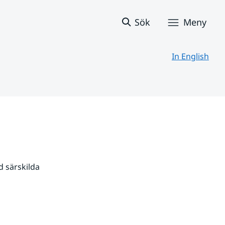
Sök
Meny
In English
 särskilda 