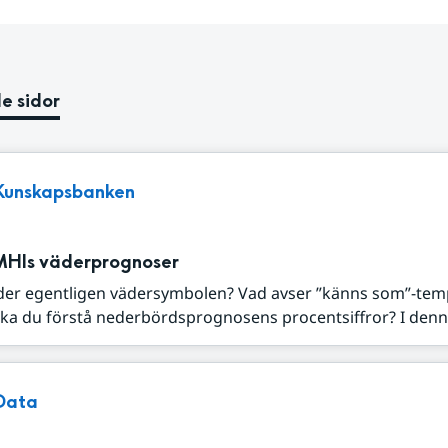
e sidor
Kunskapsbanken
MHIs väderprognoser
der egentligen vädersymbolen? Vad avser ”känns som”-tem
ka du förstå nederbördsprognosens procentsiffror? I denna
Data