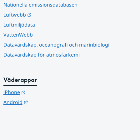
Nationella emissionsdatabasen
Länk till annan webbplats.
Luftwebb
Luftmiljödata
VattenWebb
Datavärdskap, oceanografi och marinbiologi
Datavärdskap för atmosfärkemi
Väderappar
Länk till annan webbplats.
iPhone
Länk till annan webbplats.
Android