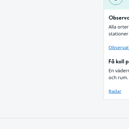
Observa
Alla orte
stationer
Observat
Få koll 
En väder
och rum. 
Radar