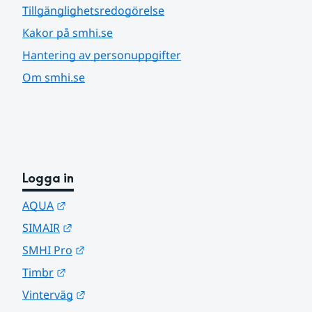
Tillgänglighetsredogörelse
Kakor på smhi.se
Hantering av personuppgifter
Om smhi.se
Logga in
Länk till annan webbplats.
AQUA
Länk till annan webbplats.
SIMAIR
Länk till annan webbplats.
SMHI Pro
Länk till annan webbplats.
Timbr
Länk till annan webbplats.
Vinterväg