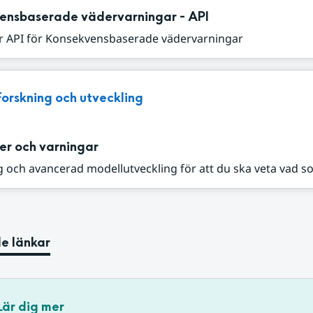
ensbaserade vädervarningar - API
r API för Konsekvensbaserade vädervarningar
Forskning och utveckling
er och varningar
 och avancerad modellutveckling för att du ska veta vad s
e länkar
Lär dig mer