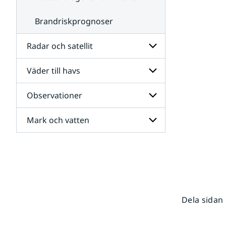
Brandriskprognoser
Radar och satellit
Väder till havs
Undersidor
för
Radar
Observationer
Undersidor
och
för
satellit
Väder
Mark och vatten
Undersidor
till
för
havs
Observationer
Undersidor
för
Mark
och
vatten
Dela sidan