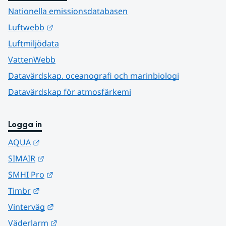
Nationella emissionsdatabasen
Länk till annan webbplats.
Luftwebb
Luftmiljödata
VattenWebb
Datavärdskap, oceanografi och marinbiologi
Datavärdskap för atmosfärkemi
Logga in
Länk till annan webbplats.
AQUA
Länk till annan webbplats.
SIMAIR
Länk till annan webbplats.
SMHI Pro
Länk till annan webbplats.
Timbr
Länk till annan webbplats.
Vinterväg
Länk till annan webbplats.
Väderlarm