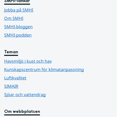
SMHI-länkar
Jobba på SMHI
Om SMHI
SMHI-bloggen
SMHI-podden
Teman
Havsmiljö i kust och hav
Kunskapscentrum för klimatanpassning
Luftkvalitet
SIMAIR
Sjöar och vattendrag
Om webbplatsen