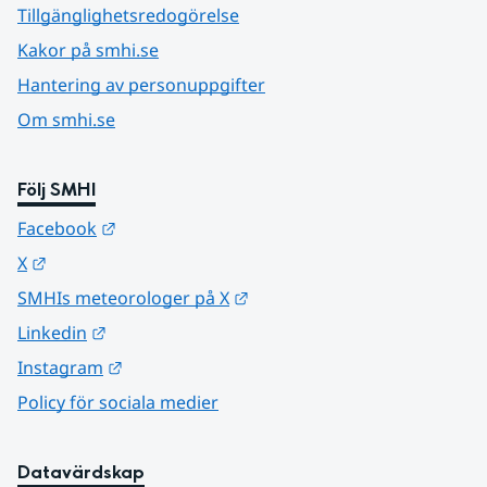
Tillgänglighetsredogörelse
Kakor på smhi.se
Hantering av personuppgifter
Om smhi.se
Följ SMHI
Länk till annan webbplats.
Facebook
Länk till annan webbplats.
X
Länk till annan webbplats.
SMHIs meteorologer på X
Länk till annan webbplats.
Linkedin
Länk till annan webbplats.
Instagram
Policy för sociala medier
Datavärdskap