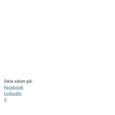
Dela sidan på
:
Dela sidan på
Facebook
Dela sidan på
LinkedIn
Dela sidan på
X