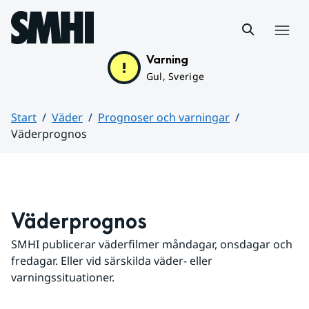
Hoppa till sidans innehåll
Meny
Varning
Gul, Sverige
Start
Väder
Prognoser och varningar
Väderprognos
Huvudinnehåll
Väderprognos
SMHI publicerar väderfilmer måndagar, onsdagar och 
fredagar. Eller vid särskilda väder- eller 
varningssituationer.