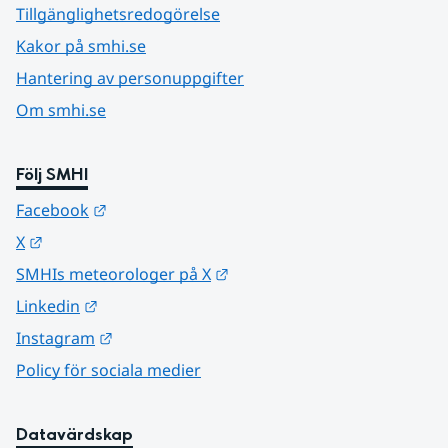
Tillgänglighetsredogörelse
Kakor på smhi.se
Hantering av personuppgifter
Om smhi.se
Följ SMHI
Länk till annan webbplats.
Facebook
Länk till annan webbplats.
X
Länk till annan webbplats.
SMHIs meteorologer på X
Länk till annan webbplats.
Linkedin
Länk till annan webbplats.
Instagram
Policy för sociala medier
Datavärdskap