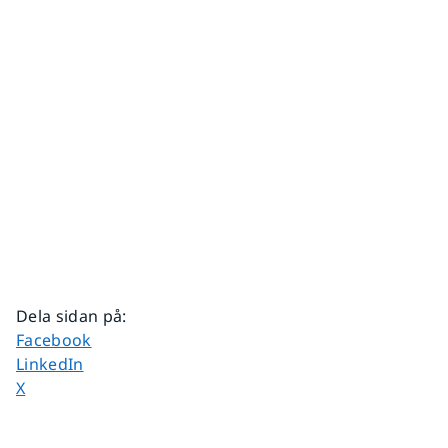
Dela sidan på
:
Dela sidan på
Facebook
Dela sidan på
LinkedIn
Dela sidan på
X