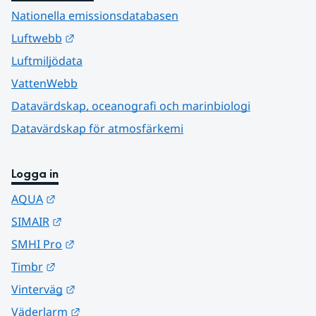
Nationella emissionsdatabasen
Länk till annan webbplats.
Luftwebb
Luftmiljödata
VattenWebb
Datavärdskap, oceanografi och marinbiologi
Datavärdskap för atmosfärkemi
Logga in
Länk till annan webbplats.
AQUA
Länk till annan webbplats.
SIMAIR
Länk till annan webbplats.
SMHI Pro
Länk till annan webbplats.
Timbr
Länk till annan webbplats.
Vinterväg
Länk till annan webbplats.
Väderlarm