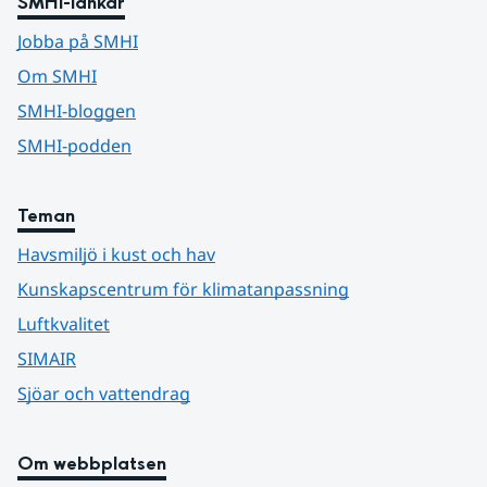
SMHI-länkar
Jobba på SMHI
Om SMHI
SMHI-bloggen
SMHI-podden
Teman
Havsmiljö i kust och hav
Kunskapscentrum för klimatanpassning
Luftkvalitet
SIMAIR
Sjöar och vattendrag
Om webbplatsen