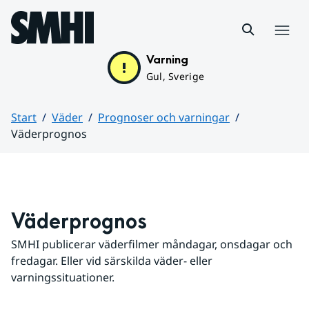
Hoppa till sidans innehåll
Meny
Varning
Gul, Sverige
Start
Väder
Prognoser och varningar
Väderprognos
Huvudinnehåll
Väderprognos
SMHI publicerar väderfilmer måndagar, onsdagar och 
fredagar. Eller vid särskilda väder- eller 
varningssituationer.