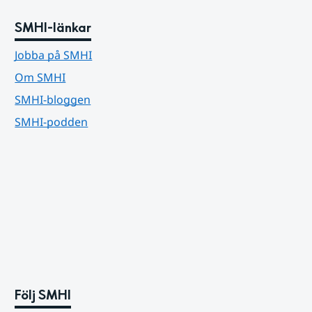
SMHI-länkar
Jobba på SMHI
Om SMHI
SMHI-bloggen
SMHI-podden
Följ SMHI