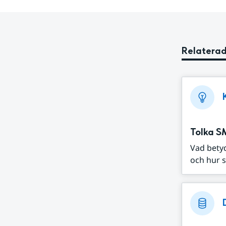
Relaterad
Tolka S
Vad bety
och hur s