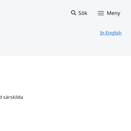
Sök
Meny
In English
 särskilda 