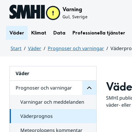
Hoppa till sidans innehåll
Varning
Gul, Sverige
Väder
Klimat
Data
Professionella tjänster
Start
Väder
Prognoser och varningar
Väderpr
varningar
och
Huvudinnehåll
Prognoser
för
Undersidor
Väder
Väde
Prognoser och varningar
SMHI public
Varningar och meddelanden
väder- eller
Väderprognos
Meteorologens kommentar