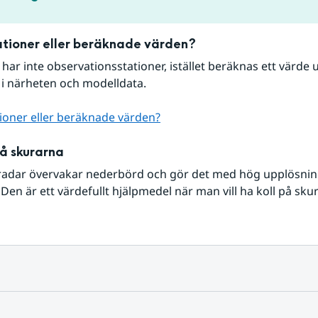
tioner eller beräknade värden?
r har inte observationsstationer, istället beräknas ett värde u
 i närheten och modelldata.
ioner eller beräknade värden?
på skurarna
radar övervakar nederbörd och gör det med hög upplösning 
Den är ett värdefullt hjälpmedel när man vill ha koll på sku