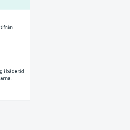
tifrån 
i både tid 
rarna.