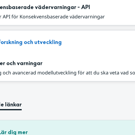
ensbaserade vädervarningar - API
r API för Konsekvensbaserade vädervarningar
Forskning och utveckling
er och varningar
 och avancerad modellutveckling för att du ska veta vad s
e länkar
Lär dig mer