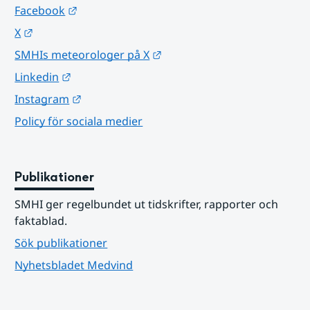
Länk till annan webbplats.
Facebook
Länk till annan webbplats.
X
Länk till annan webbplats.
SMHIs meteorologer på X
Länk till annan webbplats.
Linkedin
Länk till annan webbplats.
Instagram
Policy för sociala medier
Publikationer
SMHI ger regelbundet ut tidskrifter, rapporter och 
faktablad.
Sök publikationer
Nyhetsbladet Medvind