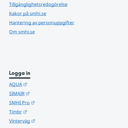
Tillgänglighetsredogörelse
Kakor på smhi.se
Hantering av personuppgifter
Om smhi.se
Logga in
Länk till annan webbplats.
AQUA
Länk till annan webbplats.
SIMAIR
Länk till annan webbplats.
SMHI Pro
Länk till annan webbplats.
Timbr
Länk till annan webbplats.
Vinterväg