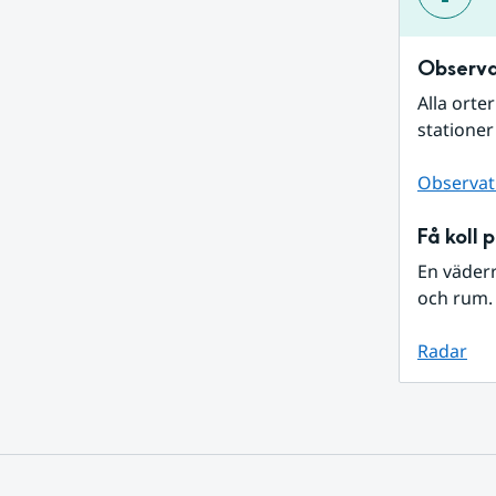
Observa
Alla orte
stationer
Observat
Få koll 
En väder
och rum. 
Radar