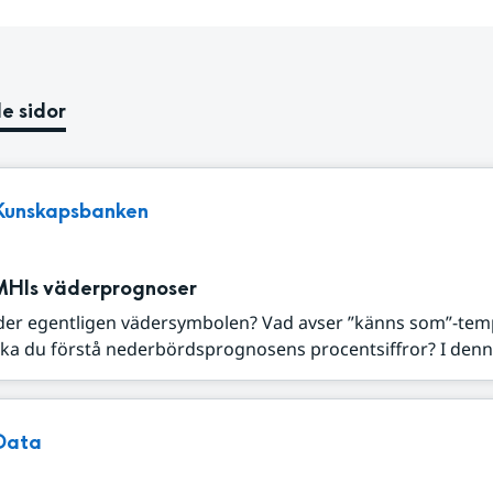
e sidor
Kunskapsbanken
MHIs väderprognoser
der egentligen vädersymbolen? Vad avser ”känns som”-tem
ka du förstå nederbördsprognosens procentsiffror? I denna
Data