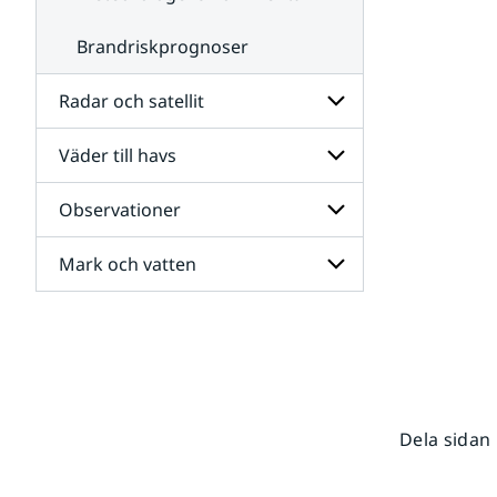
Brandriskprognoser
Radar och satellit
Väder till havs
Undersidor
för
Radar
Observationer
Undersidor
och
för
satellit
Väder
Mark och vatten
Undersidor
till
för
havs
Observationer
Undersidor
för
Mark
och
vatten
Dela sidan