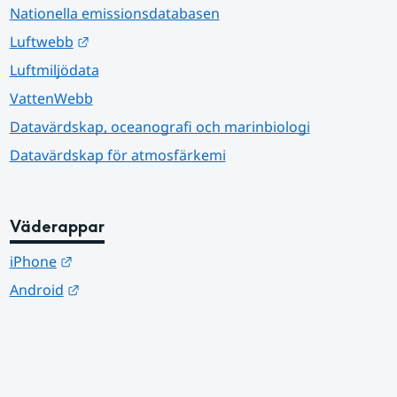
Nationella emissionsdatabasen
Länk till annan webbplats.
Luftwebb
Luftmiljödata
VattenWebb
Datavärdskap, oceanografi och marinbiologi
Datavärdskap för atmosfärkemi
Väderappar
Länk till annan webbplats.
iPhone
Länk till annan webbplats.
Android