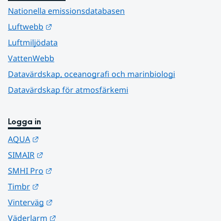
Nationella emissionsdatabasen
Länk till annan webbplats.
Luftwebb
Luftmiljödata
VattenWebb
Datavärdskap, oceanografi och marinbiologi
Datavärdskap för atmosfärkemi
Logga in
Länk till annan webbplats.
AQUA
Länk till annan webbplats.
SIMAIR
Länk till annan webbplats.
SMHI Pro
Länk till annan webbplats.
Timbr
Länk till annan webbplats.
Vinterväg
Länk till annan webbplats.
Väderlarm