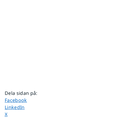
Dela sidan på
:
Dela sidan på
Facebook
Dela sidan på
LinkedIn
Dela sidan på
X