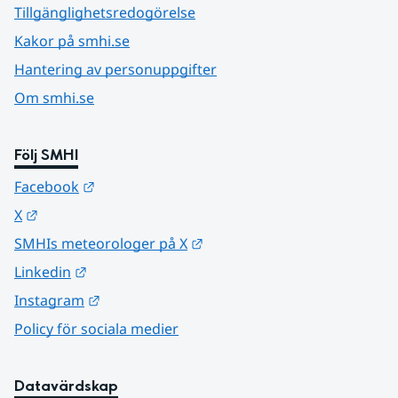
Tillgänglighetsredogörelse
Kakor på smhi.se
Hantering av personuppgifter
Om smhi.se
Följ SMHI
Länk till annan webbplats.
Facebook
Länk till annan webbplats.
X
Länk till annan webbplats.
SMHIs meteorologer på X
Länk till annan webbplats.
Linkedin
Länk till annan webbplats.
Instagram
Policy för sociala medier
Datavärdskap