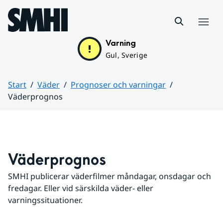
Hoppa till sidans innehåll
Meny
Varning
Gul, Sverige
Start
Väder
Prognoser och varningar
Väderprognos
Huvudinnehåll
Väderprognos
SMHI publicerar väderfilmer måndagar, onsdagar och 
fredagar. Eller vid särskilda väder- eller 
varningssituationer.