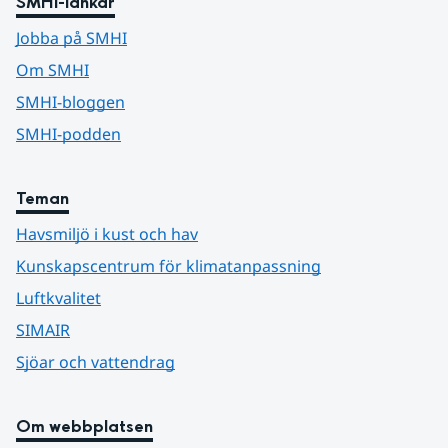
SMHI-länkar
Jobba på SMHI
Om SMHI
SMHI-bloggen
SMHI-podden
Teman
Havsmiljö i kust och hav
Kunskapscentrum för klimatanpassning
Luftkvalitet
SIMAIR
Sjöar och vattendrag
Om webbplatsen