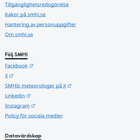
Tillgänglighetsredogörelse
Kakor på smhi.se
Hantering av personuppgifter
Om smhi.se
Följ SMHI
Länk till annan webbplats.
Facebook
Länk till annan webbplats.
X
Länk till annan webbplats.
SMHIs meteorologer på X
Länk till annan webbplats.
Linkedin
Länk till annan webbplats.
Instagram
Policy för sociala medier
Datavärdskap