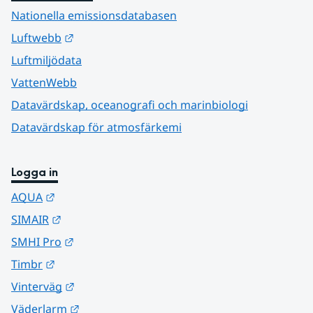
Nationella emissionsdatabasen
Länk till annan webbplats.
Luftwebb
Luftmiljödata
VattenWebb
Datavärdskap, oceanografi och marinbiologi
Datavärdskap för atmosfärkemi
Logga in
Länk till annan webbplats.
AQUA
Länk till annan webbplats.
SIMAIR
Länk till annan webbplats.
SMHI Pro
Länk till annan webbplats.
Timbr
Länk till annan webbplats.
Vinterväg
Länk till annan webbplats.
Väderlarm