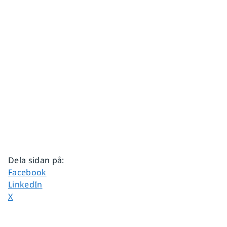
Dela sidan på
:
Dela sidan på
Facebook
Dela sidan på
LinkedIn
Dela sidan på
X