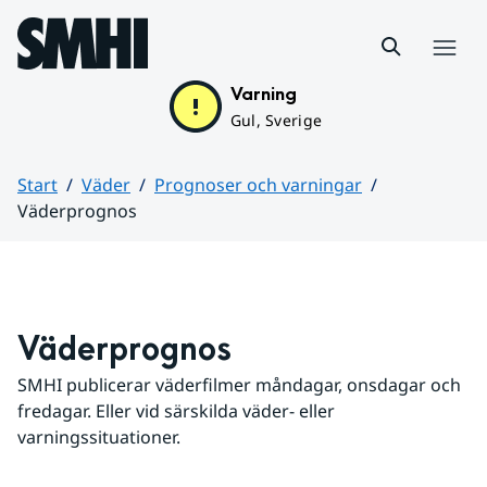
Hoppa till sidans innehåll
Meny
Varning
Gul, Sverige
Start
Väder
Prognoser och varningar
Väderprognos
Huvudinnehåll
Väderprognos
SMHI publicerar väderfilmer måndagar, onsdagar och 
fredagar. Eller vid särskilda väder- eller 
varningssituationer.