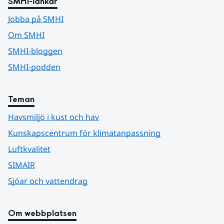
SMHI-länkar
Jobba på SMHI
Om SMHI
SMHI-bloggen
SMHI-podden
Teman
Havsmiljö i kust och hav
Kunskapscentrum för klimatanpassning
Luftkvalitet
SIMAIR
Sjöar och vattendrag
Om webbplatsen