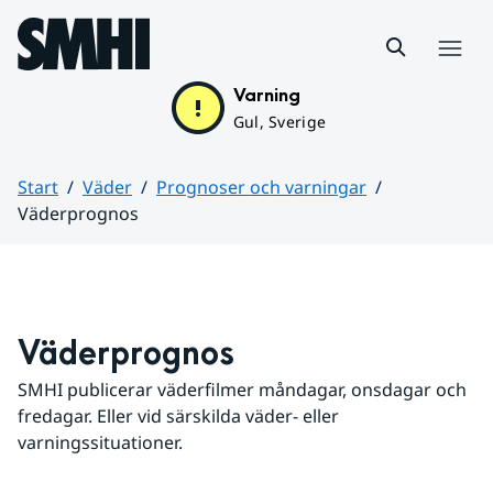
Hoppa till sidans innehåll
Meny
Varning
Gul, Sverige
Start
Väder
Prognoser och varningar
Väderprognos
Huvudinnehåll
Väderprognos
SMHI publicerar väderfilmer måndagar, onsdagar och 
fredagar. Eller vid särskilda väder- eller 
varningssituationer.