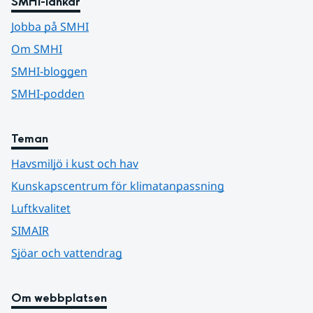
SMHI-länkar
Jobba på SMHI
Om SMHI
SMHI-bloggen
SMHI-podden
Teman
Havsmiljö i kust och hav
Kunskapscentrum för klimatanpassning
Luftkvalitet
SIMAIR
Sjöar och vattendrag
Om webbplatsen