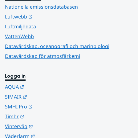
Nationella emissionsdatabasen
Länk till annan webbplats.
Luftwebb
Luftmiljödata
VattenWebb
Datavärdskap, oceanografi och marinbiologi
Datavärdskap för atmosfärkemi
Logga in
Länk till annan webbplats.
AQUA
Länk till annan webbplats.
SIMAIR
Länk till annan webbplats.
SMHI Pro
Länk till annan webbplats.
Timbr
Länk till annan webbplats.
Vinterväg
Länk till annan webbplats.
Väderlarm