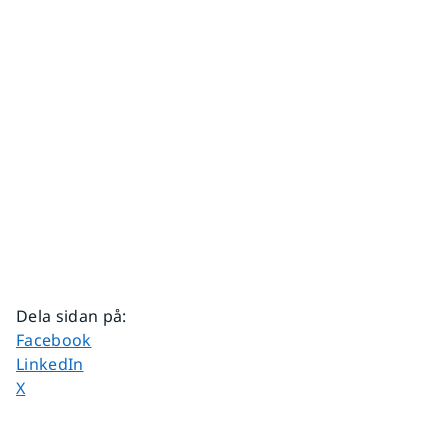
Dela sidan på
:
Dela sidan på
Facebook
Dela sidan på
LinkedIn
Dela sidan på
X