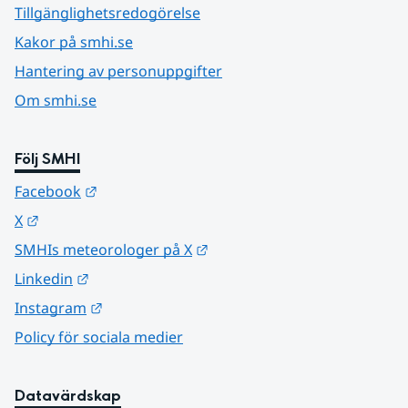
Tillgänglighetsredogörelse
Kakor på smhi.se
Hantering av personuppgifter
Om smhi.se
Följ SMHI
Länk till annan webbplats.
Facebook
Länk till annan webbplats.
X
Länk till annan webbplats.
SMHIs meteorologer på X
Länk till annan webbplats.
Linkedin
Länk till annan webbplats.
Instagram
Policy för sociala medier
Datavärdskap