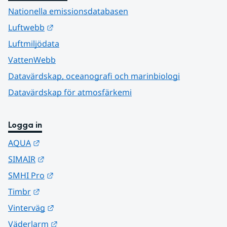
Nationella emissionsdatabasen
Länk till annan webbplats.
Luftwebb
Luftmiljödata
VattenWebb
Datavärdskap, oceanografi och marinbiologi
Datavärdskap för atmosfärkemi
Logga in
Länk till annan webbplats.
AQUA
Länk till annan webbplats.
SIMAIR
Länk till annan webbplats.
SMHI Pro
Länk till annan webbplats.
Timbr
Länk till annan webbplats.
Vinterväg
Länk till annan webbplats.
Väderlarm