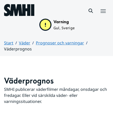
Hoppa till sidans innehåll
Meny
Varning
Gul, Sverige
Start
Väder
Prognoser och varningar
Väderprognos
Huvudinnehåll
Väderprognos
SMHI publicerar väderfilmer måndagar, onsdagar och 
fredagar. Eller vid särskilda väder- eller 
varningssituationer.