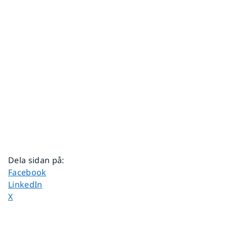
Dela sidan på
:
Dela sidan på
Facebook
Dela sidan på
LinkedIn
Dela sidan på
X