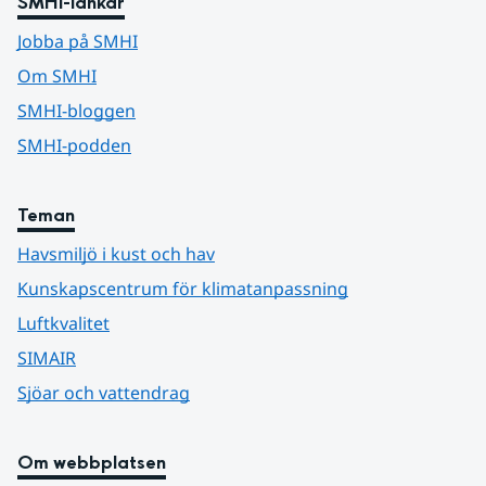
SMHI-länkar
Jobba på SMHI
Om SMHI
SMHI-bloggen
SMHI-podden
Teman
Havsmiljö i kust och hav
Kunskapscentrum för klimatanpassning
Luftkvalitet
SIMAIR
Sjöar och vattendrag
Om webbplatsen