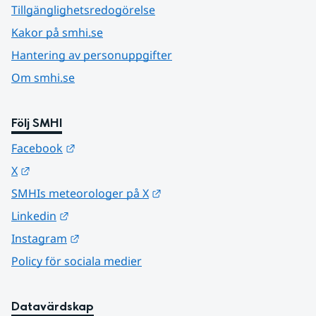
Tillgänglighetsredogörelse
Kakor på smhi.se
Hantering av personuppgifter
Om smhi.se
Följ SMHI
Länk till annan webbplats.
Facebook
Länk till annan webbplats.
X
Länk till annan webbplats.
SMHIs meteorologer på X
Länk till annan webbplats.
Linkedin
Länk till annan webbplats.
Instagram
Policy för sociala medier
Datavärdskap