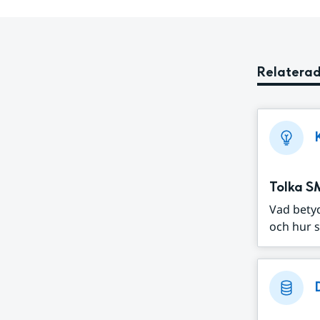
Relaterad
Tolka S
Vad bety
och hur s