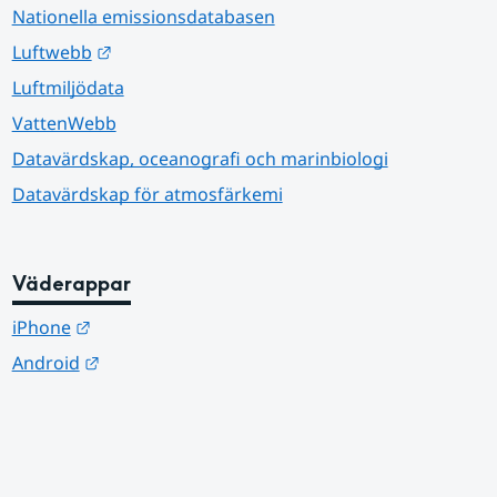
Nationella emissionsdatabasen
Länk till annan webbplats.
Luftwebb
Luftmiljödata
VattenWebb
Datavärdskap, oceanografi och marinbiologi
Datavärdskap för atmosfärkemi
Väderappar
Länk till annan webbplats.
iPhone
Länk till annan webbplats.
Android