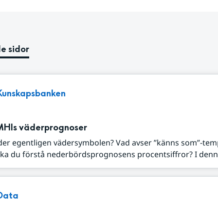
e sidor
Kunskapsbanken
MHIs väderprognoser
der egentligen vädersymbolen? Vad avser ”känns som”-tem
ka du förstå nederbördsprognosens procentsiffror? I denna
Data