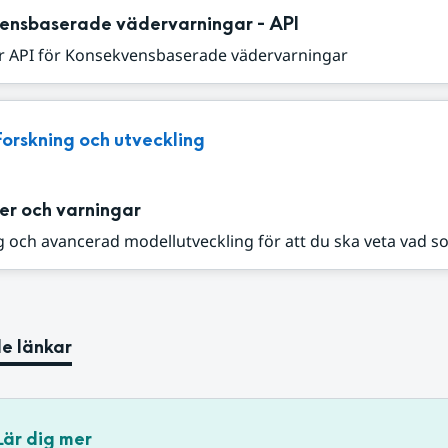
ensbaserade vädervarningar - API
r API för Konsekvensbaserade vädervarningar
Forskning och utveckling
er och varningar
 och avancerad modellutveckling för att du ska veta vad s
e länkar
Lär dig mer