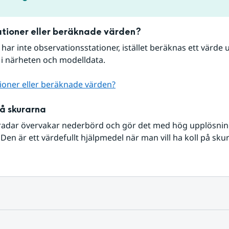
tioner eller beräknade värden?
r har inte observationsstationer, istället beräknas ett värde u
 i närheten och modelldata.
ioner eller beräknade värden?
på skurarna
radar övervakar nederbörd och gör det med hög upplösning 
Den är ett värdefullt hjälpmedel när man vill ha koll på sku