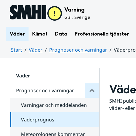
Hoppa till sidans innehåll
Varning
Gul, Sverige
Väder
Klimat
Data
Professionella tjänster
Start
Väder
Prognoser och varningar
Väderpr
varningar
och
Huvudinnehåll
Prognoser
för
Undersidor
Väder
Väde
Prognoser och varningar
SMHI public
Varningar och meddelanden
väder- eller
Väderprognos
Meteorologens kommentar