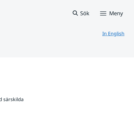
Sök
Meny
In English
 särskilda 