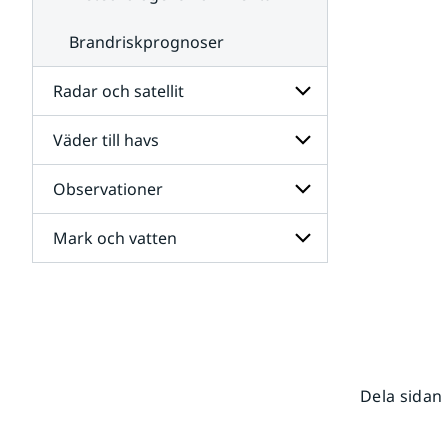
Brandriskprognoser
Radar och satellit
Väder till havs
Undersidor
för
Radar
Observationer
Undersidor
och
för
satellit
Väder
Mark och vatten
Undersidor
till
för
havs
Observationer
Undersidor
för
Mark
och
vatten
Dela sidan