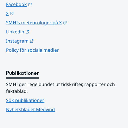
Länk till annan webbplats.
Facebook
Länk till annan webbplats.
X
Länk till annan webbplats.
SMHIs meteorologer på X
Länk till annan webbplats.
Linkedin
Länk till annan webbplats.
Instagram
Policy för sociala medier
Publikationer
SMHI ger regelbundet ut tidskrifter, rapporter och 
faktablad.
Sök publikationer
Nyhetsbladet Medvind