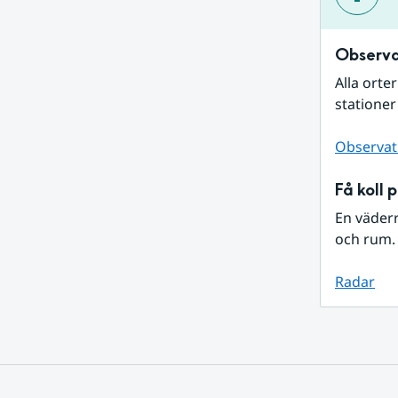
Observa
Alla orte
stationer
Observat
Få koll 
En väder
och rum. 
Radar