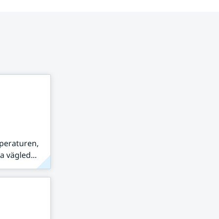
peraturen,
 vägled...