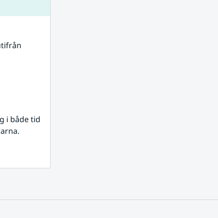
tifrån 
i både tid 
rarna.