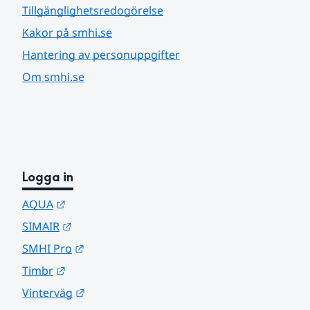
Tillgänglighetsredogörelse
Kakor på smhi.se
Hantering av personuppgifter
Om smhi.se
Logga in
Länk till annan webbplats.
AQUA
Länk till annan webbplats.
SIMAIR
Länk till annan webbplats.
SMHI Pro
Länk till annan webbplats.
Timbr
Länk till annan webbplats.
Vinterväg