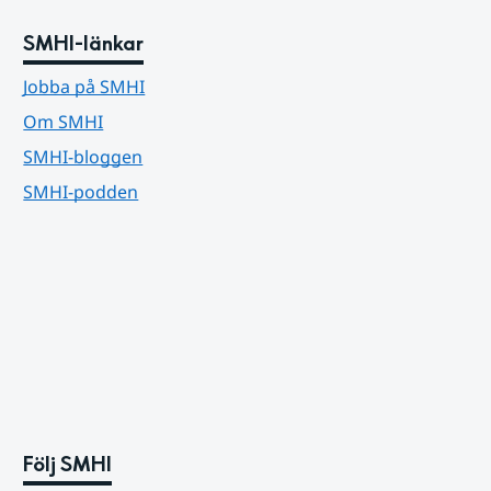
SMHI-länkar
Jobba på SMHI
Om SMHI
SMHI-bloggen
SMHI-podden
Följ SMHI