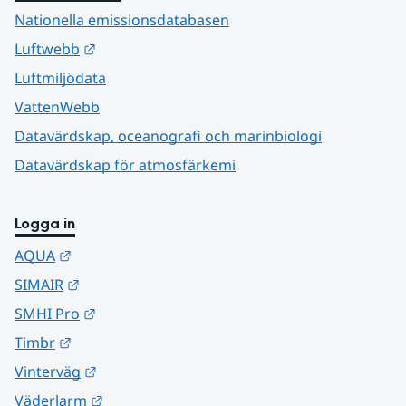
Nationella emissionsdatabasen
Länk till annan webbplats.
Luftwebb
Luftmiljödata
VattenWebb
Datavärdskap, oceanografi och marinbiologi
Datavärdskap för atmosfärkemi
Logga in
Länk till annan webbplats.
AQUA
Länk till annan webbplats.
SIMAIR
Länk till annan webbplats.
SMHI Pro
Länk till annan webbplats.
Timbr
Länk till annan webbplats.
Vinterväg
Länk till annan webbplats.
Väderlarm