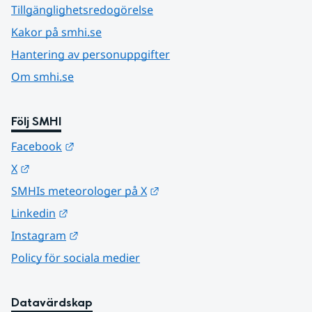
Tillgänglighetsredogörelse
Kakor på smhi.se
Hantering av personuppgifter
Om smhi.se
Följ SMHI
Länk till annan webbplats.
Facebook
Länk till annan webbplats.
X
Länk till annan webbplats.
SMHIs meteorologer på X
Länk till annan webbplats.
Linkedin
Länk till annan webbplats.
Instagram
Policy för sociala medier
Datavärdskap