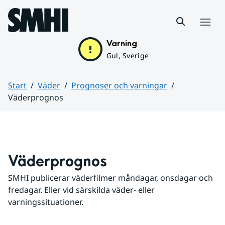
Hoppa till sidans innehåll
Meny
Varning
Gul, Sverige
Start
Väder
Prognoser och varningar
Väderprognos
Huvudinnehåll
Väderprognos
SMHI publicerar väderfilmer måndagar, onsdagar och 
fredagar. Eller vid särskilda väder- eller 
varningssituationer.