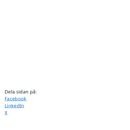
Dela sidan på
:
Dela sidan på
Facebook
Dela sidan på
LinkedIn
Dela sidan på
X