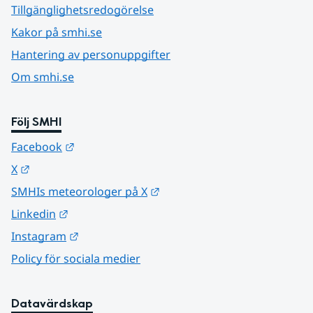
Tillgänglighetsredogörelse
Kakor på smhi.se
Hantering av personuppgifter
Om smhi.se
Följ SMHI
Länk till annan webbplats.
Facebook
Länk till annan webbplats.
X
Länk till annan webbplats.
SMHIs meteorologer på X
Länk till annan webbplats.
Linkedin
Länk till annan webbplats.
Instagram
Policy för sociala medier
Datavärdskap