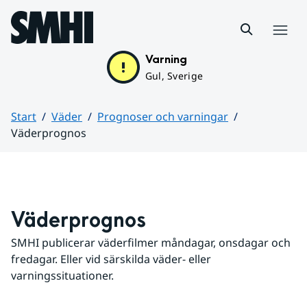
Hoppa till sidans innehåll
Meny
Varning
Gul, Sverige
Start
Väder
Prognoser och varningar
Väderprognos
Huvudinnehåll
Väderprognos
SMHI publicerar väderfilmer måndagar, onsdagar och 
fredagar. Eller vid särskilda väder- eller 
varningssituationer.