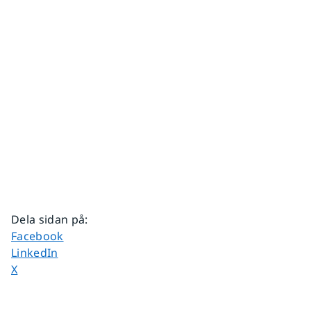
Dela sidan på
:
Dela sidan på
Facebook
Dela sidan på
LinkedIn
Dela sidan på
X