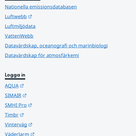
Nationella emissionsdatabasen
Länk till annan webbplats.
Luftwebb
Luftmiljödata
VattenWebb
Datavärdskap, oceanografi och marinbiologi
Datavärdskap för atmosfärkemi
Logga in
Länk till annan webbplats.
AQUA
Länk till annan webbplats.
SIMAIR
Länk till annan webbplats.
SMHI Pro
Länk till annan webbplats.
Timbr
Länk till annan webbplats.
Vinterväg
Länk till annan webbplats.
Väderlarm