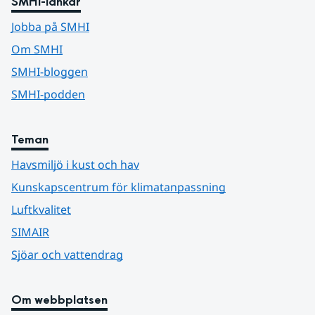
SMHI-länkar
Jobba på SMHI
Om SMHI
SMHI-bloggen
SMHI-podden
Teman
Havsmiljö i kust och hav
Kunskapscentrum för klimatanpassning
Luftkvalitet
SIMAIR
Sjöar och vattendrag
Om webbplatsen