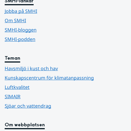
SMHI-länkar
Jobba på SMHI
Om SMHI
SMHI-bloggen
SMHI-podden
Teman
Havsmiljö i kust och hav
Kunskapscentrum för klimatanpassning
Luftkvalitet
SIMAIR
Sjöar och vattendrag
Om webbplatsen