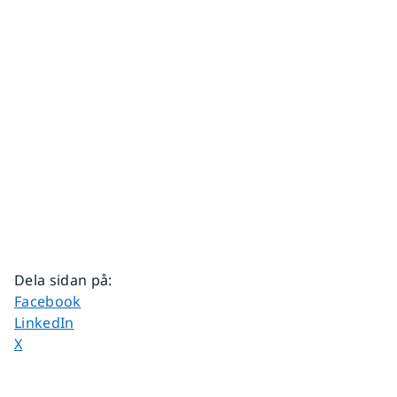
Dela sidan på
:
Dela sidan på
Facebook
Dela sidan på
LinkedIn
Dela sidan på
X