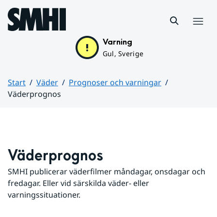
Hoppa till sidans innehåll
Meny
Varning
Gul, Sverige
Start
Väder
Prognoser och varningar
Väderprognos
Huvudinnehåll
Väderprognos
SMHI publicerar väderfilmer måndagar, onsdagar och 
fredagar. Eller vid särskilda väder- eller 
varningssituationer.