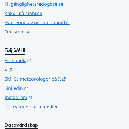
Tillgänglighetsredogörelse
Kakor på smhi.se
Hantering av personuppgifter
Om smhi.se
Följ SMHI
Länk till annan webbplats.
Facebook
Länk till annan webbplats.
X
Länk till annan webbplats.
SMHIs meteorologer på X
Länk till annan webbplats.
Linkedin
Länk till annan webbplats.
Instagram
Policy för sociala medier
Datavärdskap