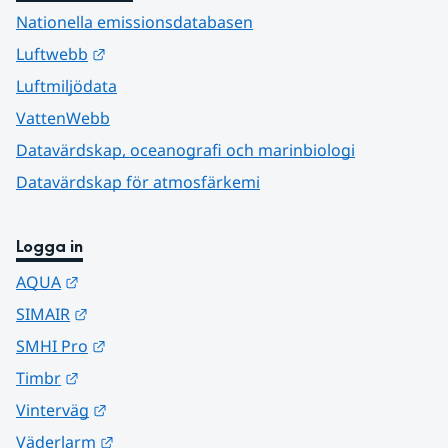
Nationella emissionsdatabasen
Länk till annan webbplats.
Luftwebb
Luftmiljödata
VattenWebb
Datavärdskap, oceanografi och marinbiologi
Datavärdskap för atmosfärkemi
Logga in
Länk till annan webbplats.
AQUA
Länk till annan webbplats.
SIMAIR
Länk till annan webbplats.
SMHI Pro
Länk till annan webbplats.
Timbr
Länk till annan webbplats.
Vinterväg
Länk till annan webbplats.
Väderlarm