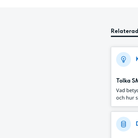
Relaterad
Tolka S
Vad bety
och hur s