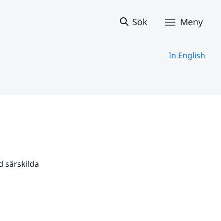
Sök
Meny
In English
 särskilda 