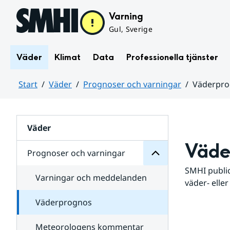
Hoppa till sidans innehåll
Varning
Gul, Sverige
Väder
Klimat
Data
Professionella tjänster
Start
Väder
Prognoser och varningar
Väderpr
varningar
och
Huvudinnehåll
Prognoser
för
Undersidor
Väder
Väde
Prognoser och varningar
SMHI public
Varningar och meddelanden
väder- eller
Väderprognos
Meteorologens kommentar