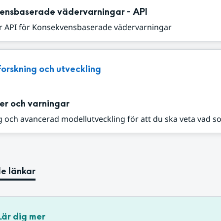
ensbaserade vädervarningar - API
r API för Konsekvensbaserade vädervarningar
Forskning och utveckling
er och varningar
 och avancerad modellutveckling för att du ska veta vad s
e länkar
Lär dig mer