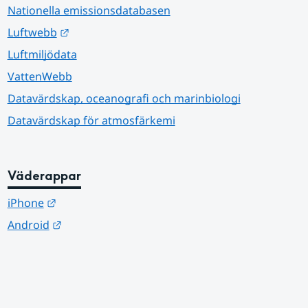
Nationella emissionsdatabasen
Länk till annan webbplats.
Luftwebb
Luftmiljödata
VattenWebb
Datavärdskap, oceanografi och marinbiologi
Datavärdskap för atmosfärkemi
Väderappar
Länk till annan webbplats.
iPhone
Länk till annan webbplats.
Android