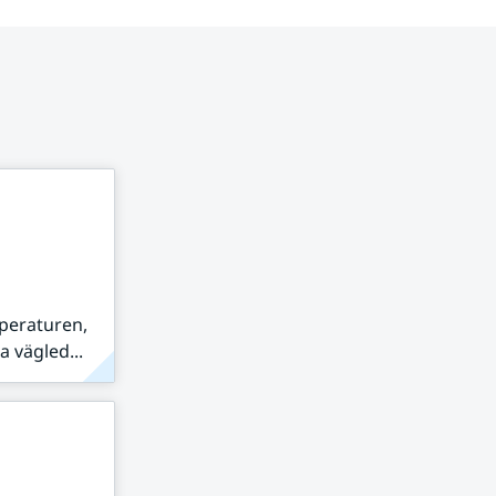
peraturen,
 vägled...