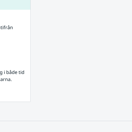
tifrån 
i både tid 
rarna.