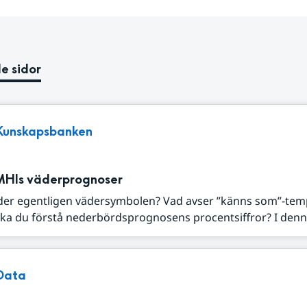
e sidor
Kunskapsbanken
MHIs väderprognoser
der egentligen vädersymbolen? Vad avser ”känns som”-tem
ka du förstå nederbördsprognosens procentsiffror? I denna
Data