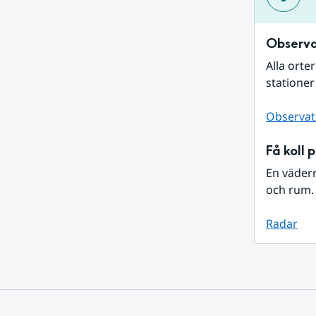
Observa
Alla orte
stationer
Observat
Få koll 
En väder
och rum. 
Radar