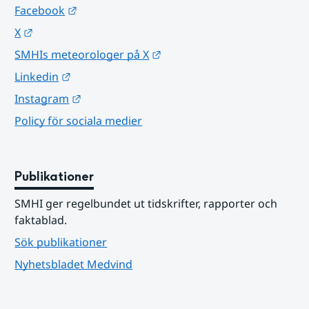
Länk till annan webbplats.
Facebook
Länk till annan webbplats.
X
Länk till annan webbplats.
SMHIs meteorologer på X
Länk till annan webbplats.
Linkedin
Länk till annan webbplats.
Instagram
Policy för sociala medier
Publikationer
SMHI ger regelbundet ut tidskrifter, rapporter och 
faktablad.
Sök publikationer
Nyhetsbladet Medvind