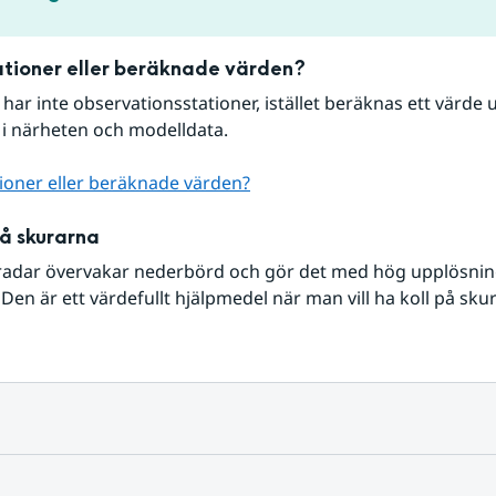
tioner eller beräknade värden?
r har inte observationsstationer, istället beräknas ett värde u
 i närheten och modelldata.
ioner eller beräknade värden?
på skurarna
radar övervakar nederbörd och gör det med hög upplösning 
Den är ett värdefullt hjälpmedel när man vill ha koll på sku