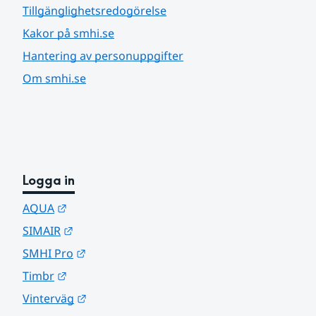
Tillgänglighetsredogörelse
Kakor på smhi.se
Hantering av personuppgifter
Om smhi.se
Logga in
Länk till annan webbplats.
AQUA
Länk till annan webbplats.
SIMAIR
Länk till annan webbplats.
SMHI Pro
Länk till annan webbplats.
Timbr
Länk till annan webbplats.
Vinterväg