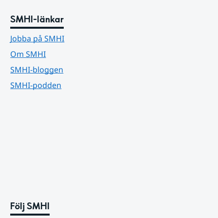
SMHI-länkar
Jobba på SMHI
Om SMHI
SMHI-bloggen
SMHI-podden
Följ SMHI