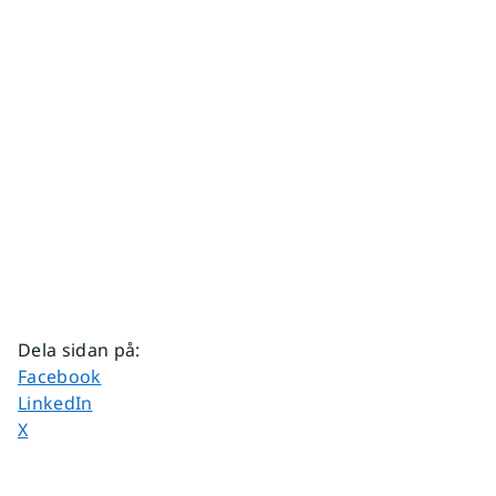
Dela sidan på
:
Dela sidan på
Facebook
Dela sidan på
LinkedIn
Dela sidan på
X