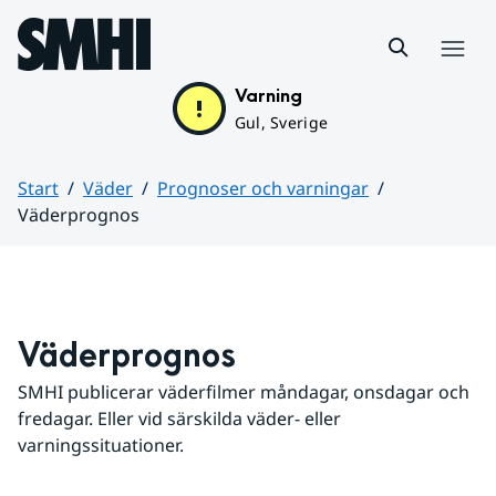
Hoppa till sidans innehåll
Meny
Varning
Gul, Sverige
Start
Väder
Prognoser och varningar
Väderprognos
Huvudinnehåll
Väderprognos
SMHI publicerar väderfilmer måndagar, onsdagar och 
fredagar. Eller vid särskilda väder- eller 
varningssituationer.