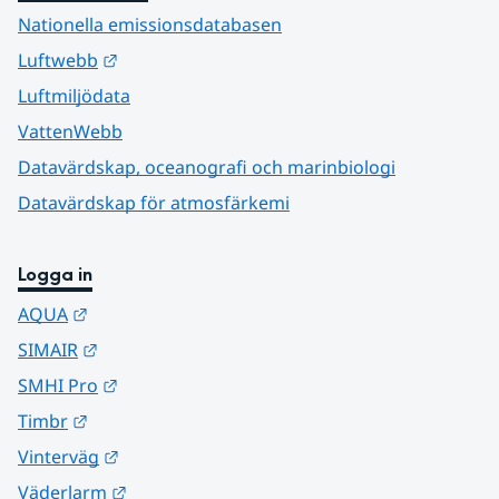
Nationella emissionsdatabasen
Länk till annan webbplats.
Luftwebb
Luftmiljödata
VattenWebb
Datavärdskap, oceanografi och marinbiologi
Datavärdskap för atmosfärkemi
Logga in
Länk till annan webbplats.
AQUA
Länk till annan webbplats.
SIMAIR
Länk till annan webbplats.
SMHI Pro
Länk till annan webbplats.
Timbr
Länk till annan webbplats.
Vinterväg
Länk till annan webbplats.
Väderlarm