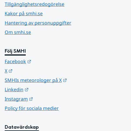
Tillgänglighetsredogörelse
Kakor på smhi.se
Hantering av personuppgifter
Om smhi.se
Följ SMHI
Länk till annan webbplats.
Facebook
Länk till annan webbplats.
X
Länk till annan webbplats.
SMHIs meteorologer på X
Länk till annan webbplats.
Linkedin
Länk till annan webbplats.
Instagram
Policy för sociala medier
Datavärdskap