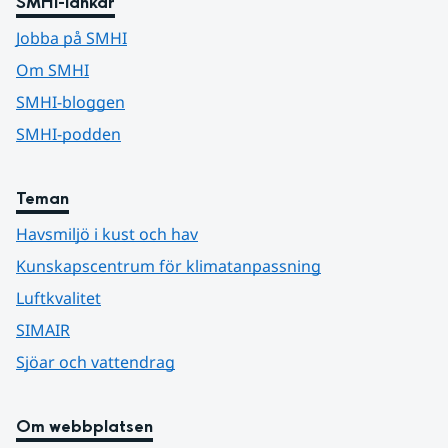
SMHI-länkar
Jobba på SMHI
Om SMHI
SMHI-bloggen
SMHI-podden
Teman
Havsmiljö i kust och hav
Kunskapscentrum för klimatanpassning
Luftkvalitet
SIMAIR
Sjöar och vattendrag
Om webbplatsen