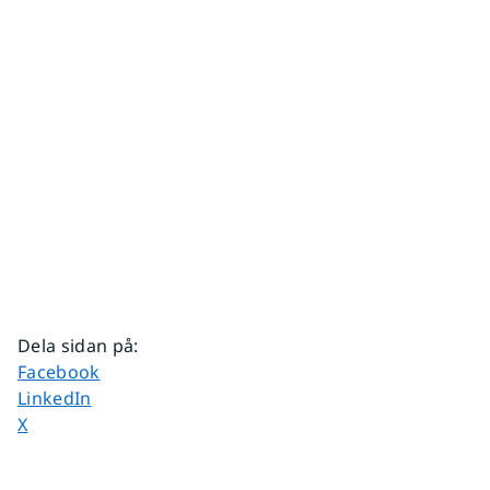
Dela sidan på
:
Dela sidan på
Facebook
Dela sidan på
LinkedIn
Dela sidan på
X