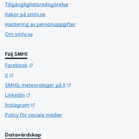
Tillgänglighetsredogörelse
Kakor på smhi.se
Hantering av personuppgifter
Om smhi.se
Följ SMHI
Länk till annan webbplats.
Facebook
Länk till annan webbplats.
X
Länk till annan webbplats.
SMHIs meteorologer på X
Länk till annan webbplats.
Linkedin
Länk till annan webbplats.
Instagram
Policy för sociala medier
Datavärdskap