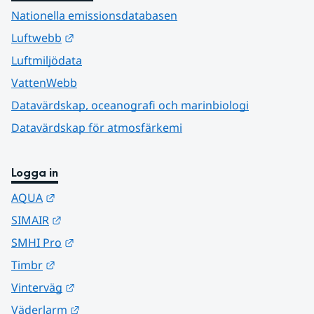
Nationella emissionsdatabasen
Länk till annan webbplats.
Luftwebb
Luftmiljödata
VattenWebb
Datavärdskap, oceanografi och marinbiologi
Datavärdskap för atmosfärkemi
Logga in
Länk till annan webbplats.
AQUA
Länk till annan webbplats.
SIMAIR
Länk till annan webbplats.
SMHI Pro
Länk till annan webbplats.
Timbr
Länk till annan webbplats.
Vinterväg
Länk till annan webbplats.
Väderlarm