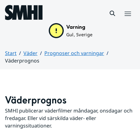
Hoppa till sidans innehåll
Meny
Varning
Gul, Sverige
Start
Väder
Prognoser och varningar
Väderprognos
Huvudinnehåll
Väderprognos
SMHI publicerar väderfilmer måndagar, onsdagar och 
fredagar. Eller vid särskilda väder- eller 
varningssituationer.