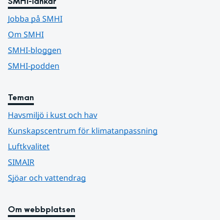
SMHI-länkar
Jobba på SMHI
Om SMHI
SMHI-bloggen
SMHI-podden
Teman
Havsmiljö i kust och hav
Kunskapscentrum för klimatanpassning
Luftkvalitet
SIMAIR
Sjöar och vattendrag
Om webbplatsen