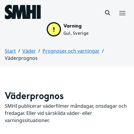
Hoppa till sidans innehåll
Meny
Varning
Gul, Sverige
Start
Väder
Prognoser och varningar
Väderprognos
Huvudinnehåll
Väderprognos
SMHI publicerar väderfilmer måndagar, onsdagar och 
fredagar. Eller vid särskilda väder- eller 
varningssituationer.