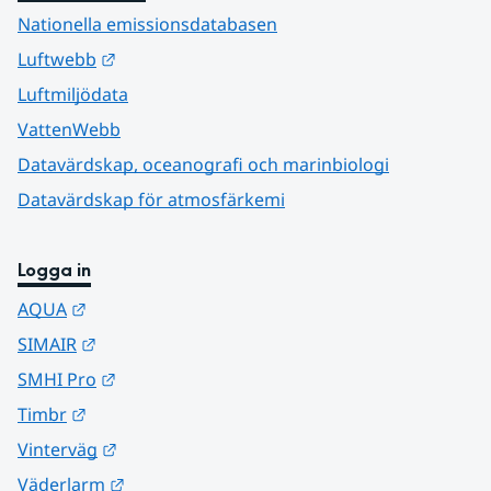
Nationella emissionsdatabasen
Länk till annan webbplats.
Luftwebb
Luftmiljödata
VattenWebb
Datavärdskap, oceanografi och marinbiologi
Datavärdskap för atmosfärkemi
Logga in
Länk till annan webbplats.
AQUA
Länk till annan webbplats.
SIMAIR
Länk till annan webbplats.
SMHI Pro
Länk till annan webbplats.
Timbr
Länk till annan webbplats.
Vinterväg
Länk till annan webbplats.
Väderlarm