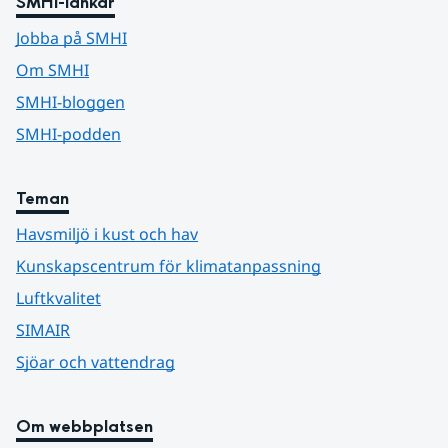
SMHI-länkar
Jobba på SMHI
Om SMHI
SMHI-bloggen
SMHI-podden
Teman
Havsmiljö i kust och hav
Kunskapscentrum för klimatanpassning
Luftkvalitet
SIMAIR
Sjöar och vattendrag
Om webbplatsen