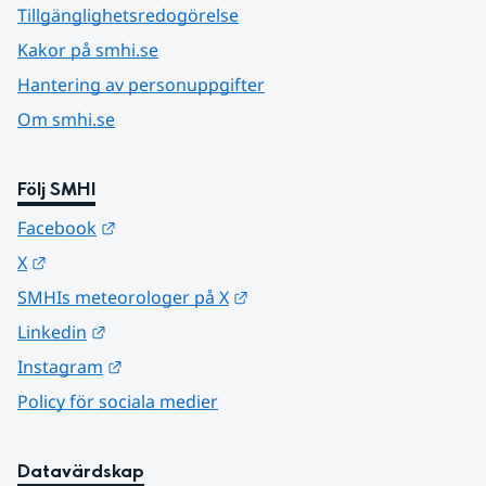
Tillgänglighetsredogörelse
Kakor på smhi.se
Hantering av personuppgifter
Om smhi.se
Följ SMHI
Länk till annan webbplats.
Facebook
Länk till annan webbplats.
X
Länk till annan webbplats.
SMHIs meteorologer på X
Länk till annan webbplats.
Linkedin
Länk till annan webbplats.
Instagram
Policy för sociala medier
Datavärdskap