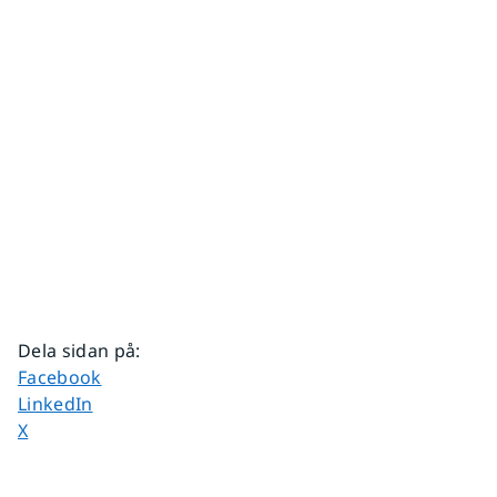
Dela sidan på
:
Dela sidan på
Facebook
Dela sidan på
LinkedIn
Dela sidan på
X