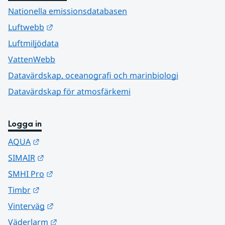
Nationella emissionsdatabasen
Länk till annan webbplats.
Luftwebb
Luftmiljödata
VattenWebb
Datavärdskap, oceanografi och marinbiologi
Datavärdskap för atmosfärkemi
Logga in
Länk till annan webbplats.
AQUA
Länk till annan webbplats.
SIMAIR
Länk till annan webbplats.
SMHI Pro
Länk till annan webbplats.
Timbr
Länk till annan webbplats.
Vinterväg
Länk till annan webbplats.
Väderlarm