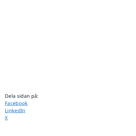
Dela sidan på
:
Dela sidan på
Facebook
Dela sidan på
LinkedIn
Dela sidan på
X