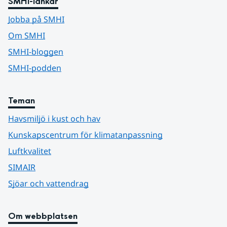
SMHI-länkar
Jobba på SMHI
Om SMHI
SMHI-bloggen
SMHI-podden
Teman
Havsmiljö i kust och hav
Kunskapscentrum för klimatanpassning
Luftkvalitet
SIMAIR
Sjöar och vattendrag
Om webbplatsen