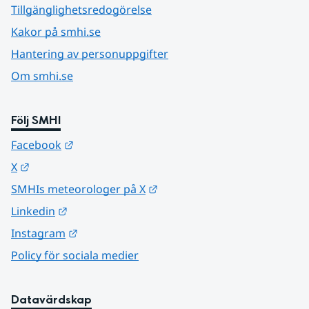
Tillgänglighetsredogörelse
Kakor på smhi.se
Hantering av personuppgifter
Om smhi.se
Följ SMHI
Länk till annan webbplats.
Facebook
Länk till annan webbplats.
X
Länk till annan webbplats.
SMHIs meteorologer på X
Länk till annan webbplats.
Linkedin
Länk till annan webbplats.
Instagram
Policy för sociala medier
Datavärdskap