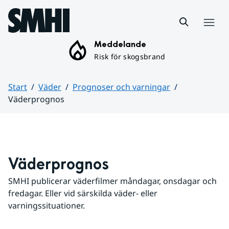
Hoppa till sidans innehåll
Meny
Meddelande
Risk för skogsbrand
Start
Väder
Prognoser och varningar
Väderprognos
Huvudinnehåll
Väderprognos
SMHI publicerar väderfilmer måndagar, onsdagar och 
fredagar. Eller vid särskilda väder- eller 
varningssituationer.