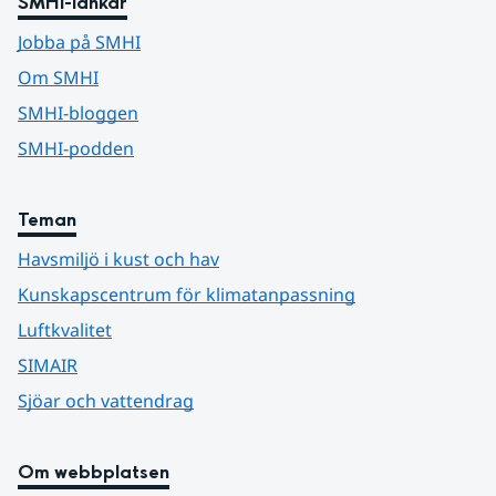
SMHI-länkar
Jobba på SMHI
Om SMHI
SMHI-bloggen
SMHI-podden
Teman
Havsmiljö i kust och hav
Kunskapscentrum för klimatanpassning
Luftkvalitet
SIMAIR
Sjöar och vattendrag
Om webbplatsen