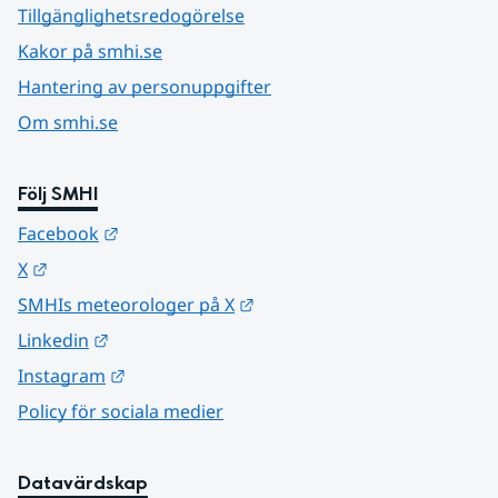
Tillgänglighetsredogörelse
Kakor på smhi.se
Hantering av personuppgifter
Om smhi.se
Följ SMHI
Länk till annan webbplats.
Facebook
Länk till annan webbplats.
X
Länk till annan webbplats.
SMHIs meteorologer på X
Länk till annan webbplats.
Linkedin
Länk till annan webbplats.
Instagram
Policy för sociala medier
Datavärdskap