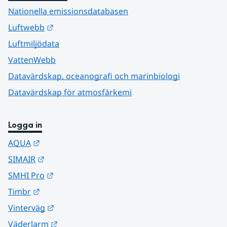
Nationella emissionsdatabasen
Länk till annan webbplats.
Luftwebb
Luftmiljödata
VattenWebb
Datavärdskap, oceanografi och marinbiologi
Datavärdskap för atmosfärkemi
Logga in
Länk till annan webbplats.
AQUA
Länk till annan webbplats.
SIMAIR
Länk till annan webbplats.
SMHI Pro
Länk till annan webbplats.
Timbr
Länk till annan webbplats.
Vinterväg
Länk till annan webbplats.
Väderlarm