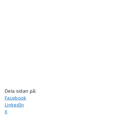
Dela sidan på
:
Dela sidan på
Facebook
Dela sidan på
LinkedIn
Dela sidan på
X