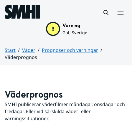
Hoppa till sidans innehåll
Meny
Varning
Gul, Sverige
Start
Väder
Prognoser och varningar
Väderprognos
Huvudinnehåll
Väderprognos
SMHI publicerar väderfilmer måndagar, onsdagar och 
fredagar. Eller vid särskilda väder- eller 
varningssituationer.