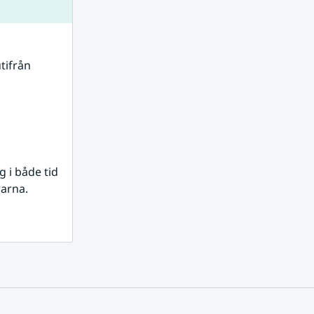
tifrån 
i både tid 
rarna.