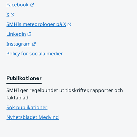
Länk till annan webbplats.
Facebook
Länk till annan webbplats.
X
Länk till annan webbplats.
SMHIs meteorologer på X
Länk till annan webbplats.
Linkedin
Länk till annan webbplats.
Instagram
Policy för sociala medier
Publikationer
SMHI ger regelbundet ut tidskrifter, rapporter och 
faktablad.
Sök publikationer
Nyhetsbladet Medvind