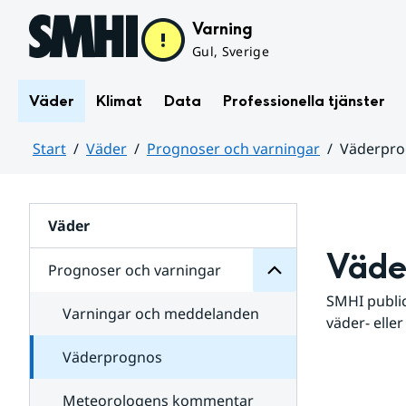
Hoppa till sidans innehåll
Varning
Gul, Sverige
Väder
Klimat
Data
Professionella tjänster
Start
Väder
Prognoser och varningar
Väderpr
varningar
och
Huvudinnehåll
Prognoser
för
Undersidor
Väder
Väde
Prognoser och varningar
SMHI public
Varningar och meddelanden
väder- eller
Väderprognos
Meteorologens kommentar