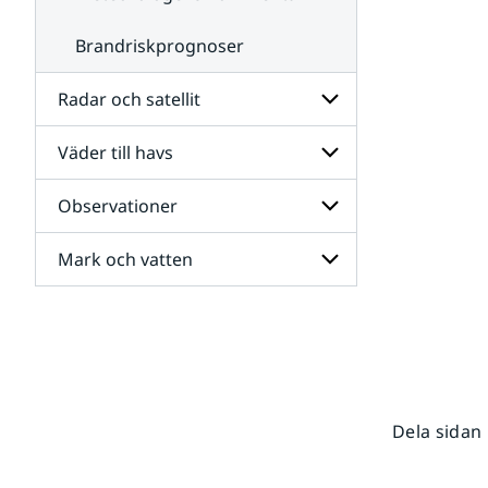
Brandriskprognoser
Radar och satellit
Väder till havs
Undersidor
för
Radar
Observationer
Undersidor
och
för
satellit
Väder
Mark och vatten
Undersidor
till
för
havs
Observationer
Undersidor
för
Mark
och
vatten
Dela sidan