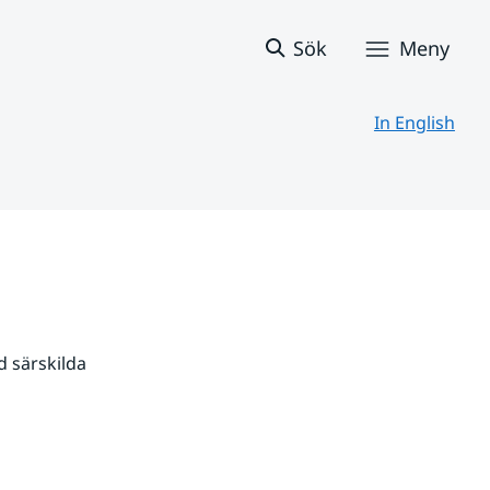
Sök
Meny
In English
 särskilda 