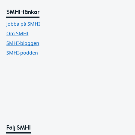
SMHI-länkar
Jobba på SMHI
Om SMHI
SMHI-bloggen
SMHI-podden
Följ SMHI