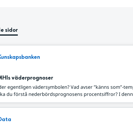
e sidor
Kunskapsbanken
MHIs väderprognoser
der egentligen vädersymbolen? Vad avser ”känns som”-tem
ka du förstå nederbördsprognosens procentsiffror? I denna
Data