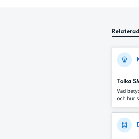
Relaterad
Tolka S
Vad bety
och hur s