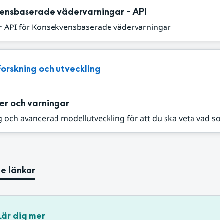
ensbaserade vädervarningar - API
r API för Konsekvensbaserade vädervarningar
Forskning och utveckling
er och varningar
 och avancerad modellutveckling för att du ska veta vad s
e länkar
Lär dig mer