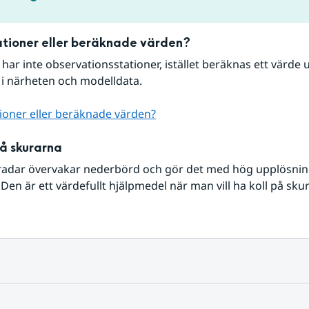
tioner eller beräknade värden?
r har inte observationsstationer, istället beräknas ett värde u
 i närheten och modelldata.
ioner eller beräknade värden?
på skurarna
radar övervakar nederbörd och gör det med hög upplösning 
Den är ett värdefullt hjälpmedel när man vill ha koll på sku