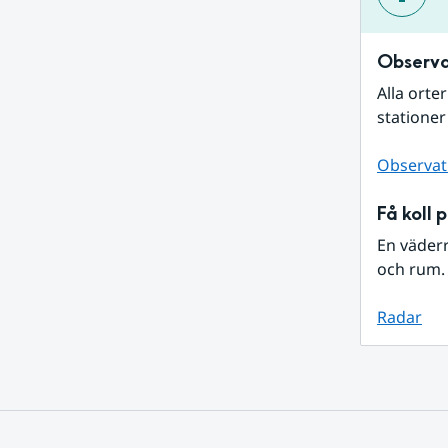
Observa
Alla orte
stationer
Observat
Få koll 
En väder
och rum. 
Radar