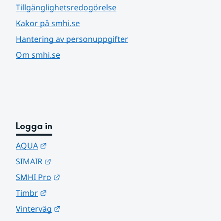
Tillgänglighetsredogörelse
Kakor på smhi.se
Hantering av personuppgifter
Om smhi.se
Logga in
Länk till annan webbplats.
AQUA
Länk till annan webbplats.
SIMAIR
Länk till annan webbplats.
SMHI Pro
Länk till annan webbplats.
Timbr
Länk till annan webbplats.
Vinterväg