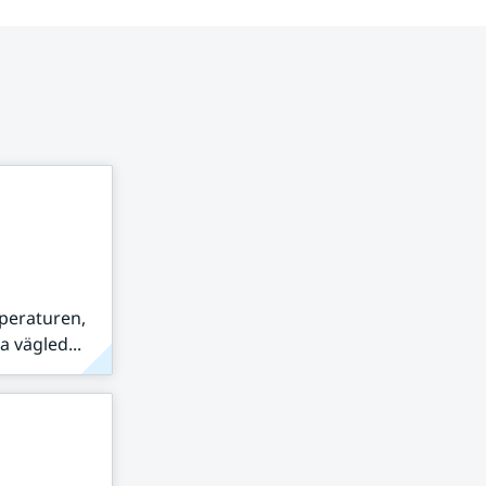
peraturen,
 vägled...