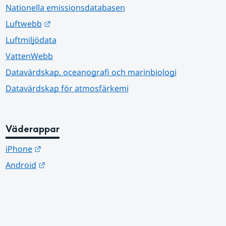
Nationella emissionsdatabasen
Länk till annan webbplats.
Luftwebb
Luftmiljödata
VattenWebb
Datavärdskap, oceanografi och marinbiologi
Datavärdskap för atmosfärkemi
Väderappar
Länk till annan webbplats.
iPhone
Länk till annan webbplats.
Android