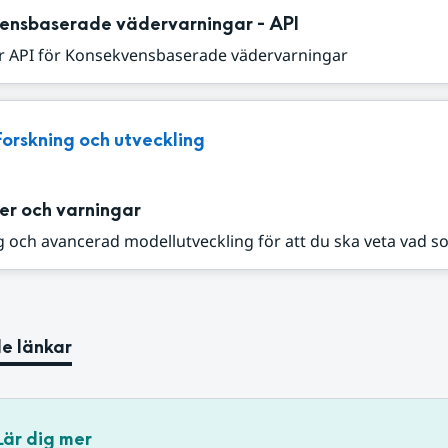
ensbaserade vädervarningar - API
r API för Konsekvensbaserade vädervarningar
Forskning och utveckling
er och varningar
 och avancerad modellutveckling för att du ska veta vad s
e länkar
Lär dig mer