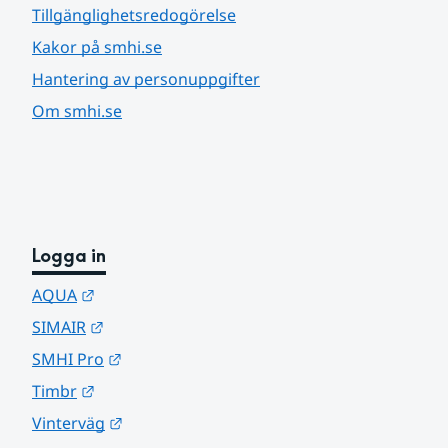
Tillgänglighetsredogörelse
Kakor på smhi.se
Hantering av personuppgifter
Om smhi.se
Logga in
Länk till annan webbplats.
AQUA
Länk till annan webbplats.
SIMAIR
Länk till annan webbplats.
SMHI Pro
Länk till annan webbplats.
Timbr
Länk till annan webbplats.
Vinterväg