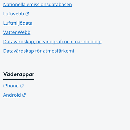
Nationella emissionsdatabasen
Länk till annan webbplats.
Luftwebb
Luftmiljödata
VattenWebb
Datavärdskap, oceanografi och marinbiologi
Datavärdskap för atmosfärkemi
Väderappar
Länk till annan webbplats.
iPhone
Länk till annan webbplats.
Android