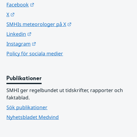
Länk till annan webbplats.
Facebook
Länk till annan webbplats.
X
Länk till annan webbplats.
SMHIs meteorologer på X
Länk till annan webbplats.
Linkedin
Länk till annan webbplats.
Instagram
Policy för sociala medier
Publikationer
SMHI ger regelbundet ut tidskrifter, rapporter och 
faktablad.
Sök publikationer
Nyhetsbladet Medvind