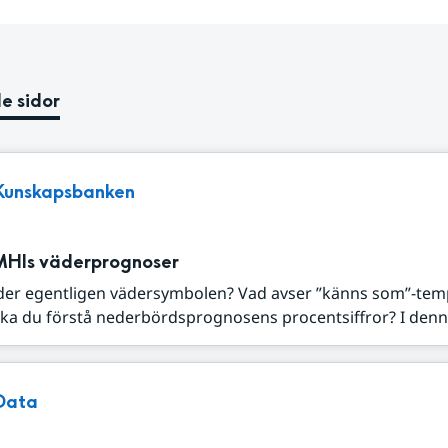
e sidor
Kunskapsbanken
MHIs väderprognoser
der egentligen vädersymbolen? Vad avser ”känns som”-tem
ka du förstå nederbördsprognosens procentsiffror? I denna
Data