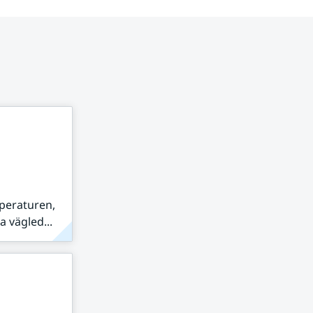
peraturen,
 vägled...