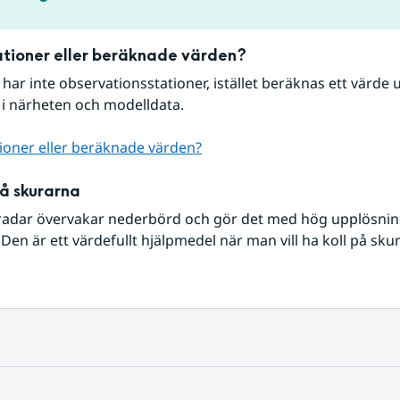
tioner eller beräknade värden?
r har inte observationsstationer, istället beräknas ett värde u
 i närheten och modelldata.
ioner eller beräknade värden?
på skurarna
radar övervakar nederbörd och gör det med hög upplösning 
Den är ett värdefullt hjälpmedel när man vill ha koll på sku