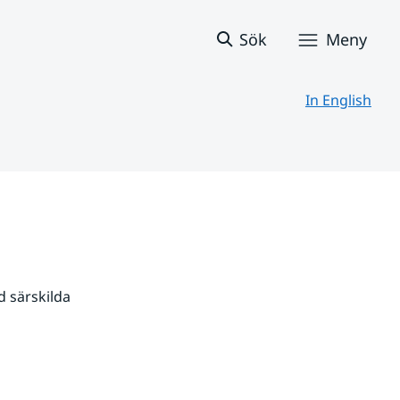
Sök
Meny
In English
 särskilda 