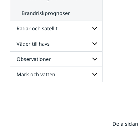
Brandriskprognoser
Radar och satellit
Väder till havs
Undersidor
för
Radar
Observationer
Undersidor
och
för
satellit
Väder
Mark och vatten
Undersidor
till
för
havs
Observationer
Undersidor
för
Mark
och
vatten
Dela sidan