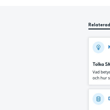
Relaterad
Tolka S
Vad bety
och hur s