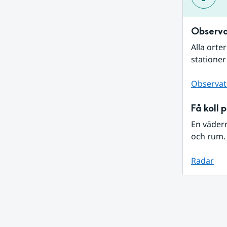
Observa
Alla orte
stationer
Observat
Få koll 
En väder
och rum. 
Radar