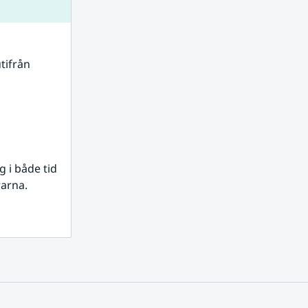
tifrån 
i både tid 
rarna.