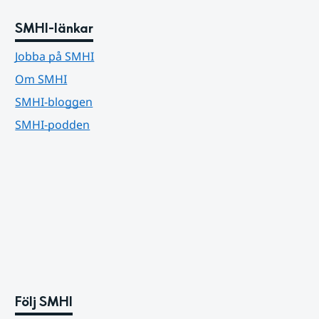
SMHI-länkar
Jobba på SMHI
Om SMHI
SMHI-bloggen
SMHI-podden
Följ SMHI