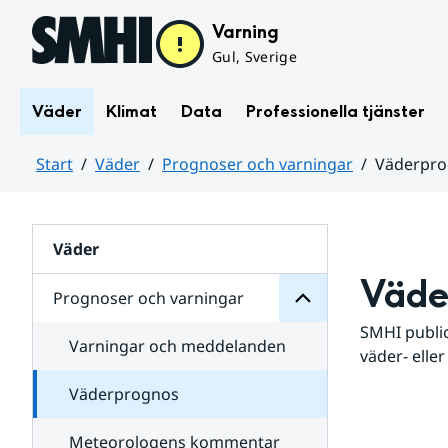
Hoppa till sidans innehåll
Varning
Gul, Sverige
Väder
Klimat
Data
Professionella tjänster
Start
Väder
Prognoser och varningar
Väderpr
varningar
och
Huvudinnehåll
Prognoser
för
Undersidor
Väder
Väde
Prognoser och varningar
SMHI public
Varningar och meddelanden
väder- eller
Väderprognos
Meteorologens kommentar