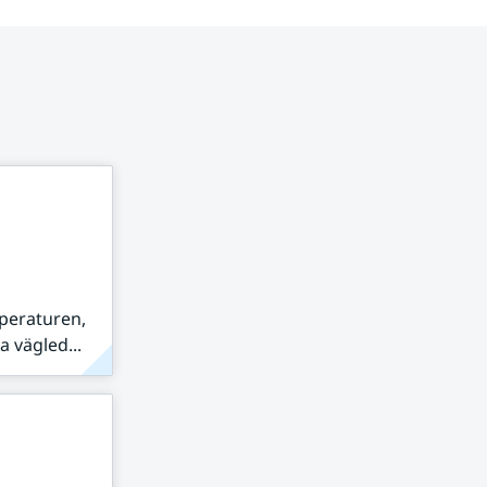
peraturen,
 vägled...