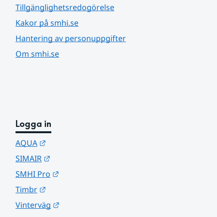
Tillgänglighetsredogörelse
Kakor på smhi.se
Hantering av personuppgifter
Om smhi.se
Logga in
Länk till annan webbplats.
AQUA
Länk till annan webbplats.
SIMAIR
Länk till annan webbplats.
SMHI Pro
Länk till annan webbplats.
Timbr
Länk till annan webbplats.
Vinterväg