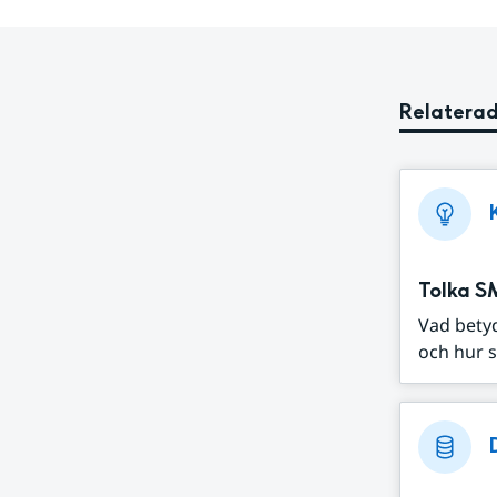
Relaterad
Tolka S
Vad bety
och hur s