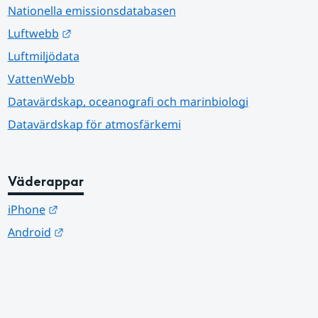
Nationella emissionsdatabasen
Länk till annan webbplats.
Luftwebb
Luftmiljödata
VattenWebb
Datavärdskap, oceanografi och marinbiologi
Datavärdskap för atmosfärkemi
Väderappar
Länk till annan webbplats.
iPhone
Länk till annan webbplats.
Android