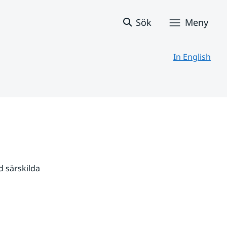
Sök
Meny
In English
 särskilda 