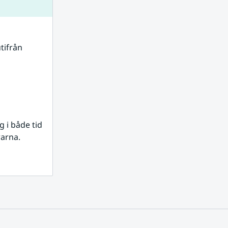
tifrån 
i både tid 
rarna.