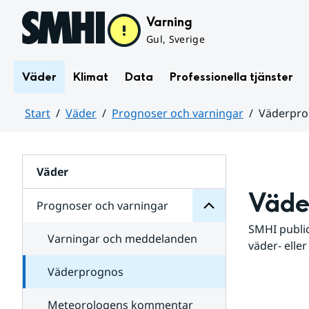
Hoppa till sidans innehåll
Varning
Gul, Sverige
Väder
Klimat
Data
Professionella tjänster
Start
Väder
Prognoser och varningar
Väderpr
varningar
och
Huvudinnehåll
Prognoser
för
Undersidor
Väder
Väde
Prognoser och varningar
SMHI public
Varningar och meddelanden
väder- eller
Väderprognos
Meteorologens kommentar