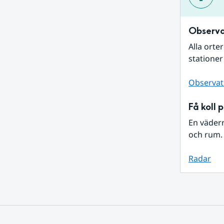
Observa
Alla orte
stationer
Observat
Få koll 
En väder
och rum. 
Radar