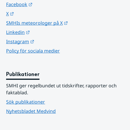
Länk till annan webbplats.
Facebook
Länk till annan webbplats.
X
Länk till annan webbplats.
SMHIs meteorologer på X
Länk till annan webbplats.
Linkedin
Länk till annan webbplats.
Instagram
Policy för sociala medier
Publikationer
SMHI ger regelbundet ut tidskrifter, rapporter och 
faktablad.
Sök publikationer
Nyhetsbladet Medvind