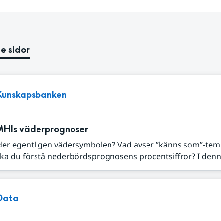
e sidor
Kunskapsbanken
MHIs väderprognoser
der egentligen vädersymbolen? Vad avser ”känns som”-tem
ka du förstå nederbördsprognosens procentsiffror? I denna
Data