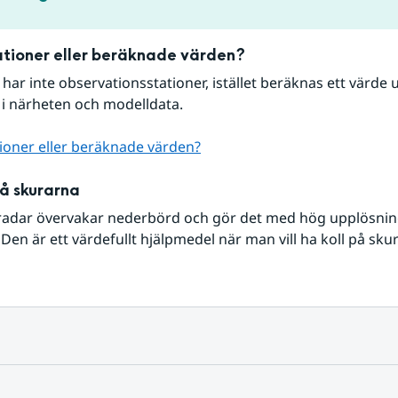
tioner eller beräknade värden?
r har inte observationsstationer, istället beräknas ett värde u
 i närheten och modelldata.
ioner eller beräknade värden?
på skurarna
radar övervakar nederbörd och gör det med hög upplösning 
Den är ett värdefullt hjälpmedel när man vill ha koll på sku