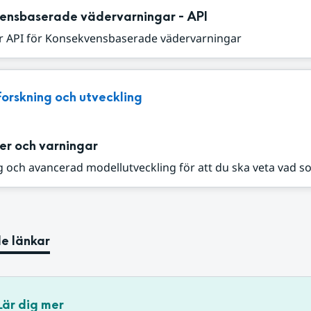
ensbaserade vädervarningar - API
r API för Konsekvensbaserade vädervarningar
Forskning och utveckling
er och varningar
 och avancerad modellutveckling för att du ska veta vad s
e länkar
Lär dig mer