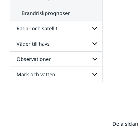
Brandriskprognoser
Radar och satellit
Väder till havs
Undersidor
för
Radar
Observationer
Undersidor
och
för
satellit
Väder
Mark och vatten
Undersidor
till
för
havs
Observationer
Undersidor
för
Mark
och
vatten
Dela sidan