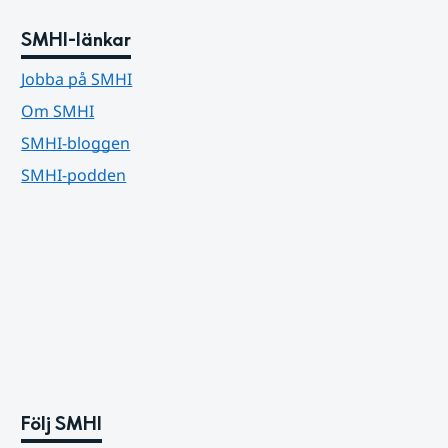
SMHI-länkar
Jobba på SMHI
Om SMHI
SMHI-bloggen
SMHI-podden
Följ SMHI