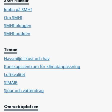
SMHI-länkar
Jobba på SMHI
Om SMHI
SMHI-bloggen
SMHI-podden
Teman
Havsmiljö i kust och hav
Kunskapscentrum för klimatanpassning
Luftkvalitet
SIMAIR
Sjöar och vattendrag
Om webbplatsen