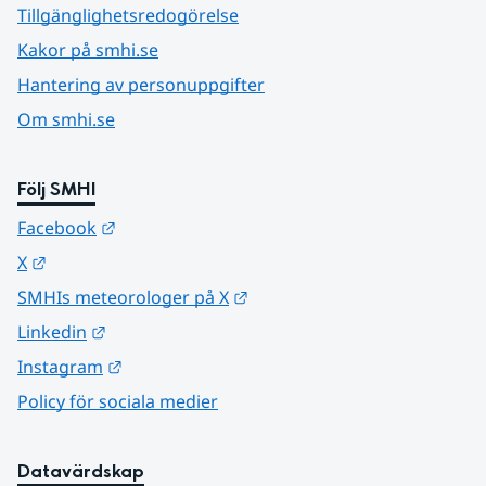
Tillgänglighetsredogörelse
Kakor på smhi.se
Hantering av personuppgifter
Om smhi.se
Följ SMHI
Länk till annan webbplats.
Facebook
Länk till annan webbplats.
X
Länk till annan webbplats.
SMHIs meteorologer på X
Länk till annan webbplats.
Linkedin
Länk till annan webbplats.
Instagram
Policy för sociala medier
Datavärdskap