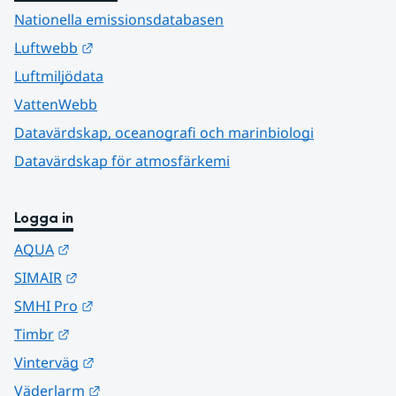
Nationella emissionsdatabasen
Länk till annan webbplats.
Luftwebb
Luftmiljödata
VattenWebb
Datavärdskap, oceanografi och marinbiologi
Datavärdskap för atmosfärkemi
Logga in
Länk till annan webbplats.
AQUA
Länk till annan webbplats.
SIMAIR
Länk till annan webbplats.
SMHI Pro
Länk till annan webbplats.
Timbr
Länk till annan webbplats.
Vinterväg
Länk till annan webbplats.
Väderlarm