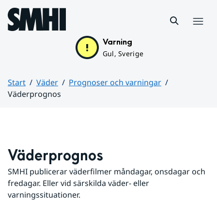
Hoppa till sidans innehåll
Meny
Varning
Gul, Sverige
Start
Väder
Prognoser och varningar
Väderprognos
Huvudinnehåll
Väderprognos
SMHI publicerar väderfilmer måndagar, onsdagar och 
fredagar. Eller vid särskilda väder- eller 
varningssituationer.