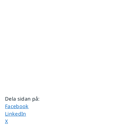
Dela sidan på
:
Dela sidan på
Facebook
Dela sidan på
LinkedIn
Dela sidan på
X