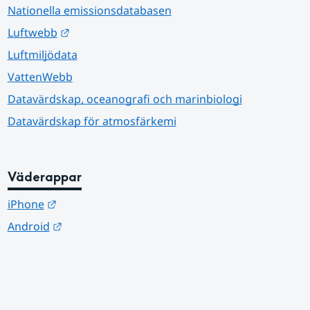
Nationella emissionsdatabasen
Länk till annan webbplats.
Luftwebb
Luftmiljödata
VattenWebb
Datavärdskap, oceanografi och marinbiologi
Datavärdskap för atmosfärkemi
Väderappar
Länk till annan webbplats.
iPhone
Länk till annan webbplats.
Android