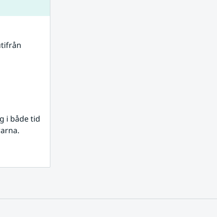
tifrån 
i både tid 
rarna.