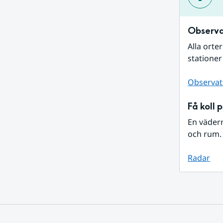
Observa
Alla orte
stationer
Observat
Få koll 
En väder
och rum. 
Radar