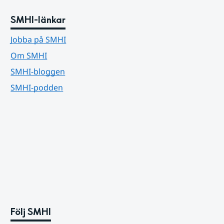
SMHI-länkar
Jobba på SMHI
Om SMHI
SMHI-bloggen
SMHI-podden
Följ SMHI