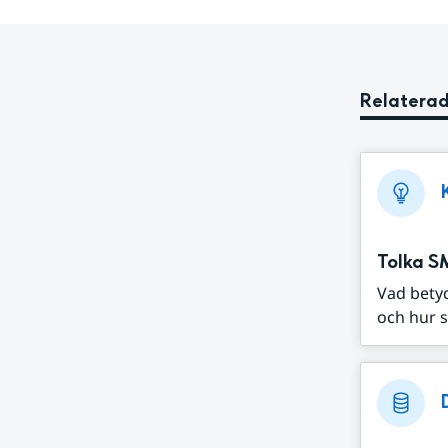
Relaterad
Tolka S
Vad bety
och hur s