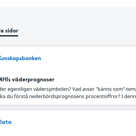
e sidor
Kunskapsbanken
MHIs väderprognoser
der egentligen vädersymbolen? Vad avser ”känns som”-tem
ka du förstå nederbördsprognosens procentsiffror? I denna
Data