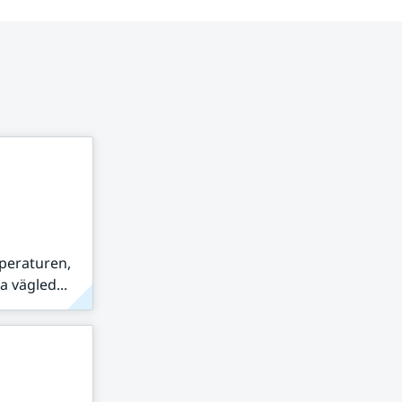
peraturen,
 vägled...