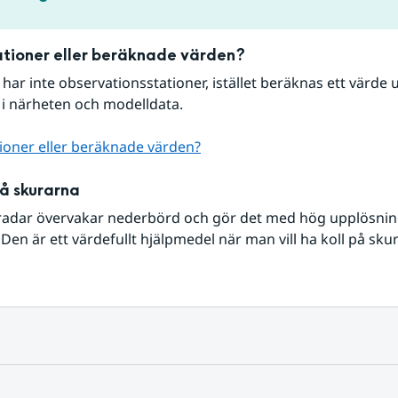
tioner eller beräknade värden?
r har inte observationsstationer, istället beräknas ett värde u
 i närheten och modelldata.
ioner eller beräknade värden?
på skurarna
radar övervakar nederbörd och gör det med hög upplösning 
Den är ett värdefullt hjälpmedel när man vill ha koll på sku