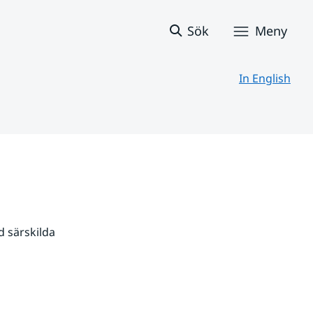
Sök
Meny
In English
 särskilda 