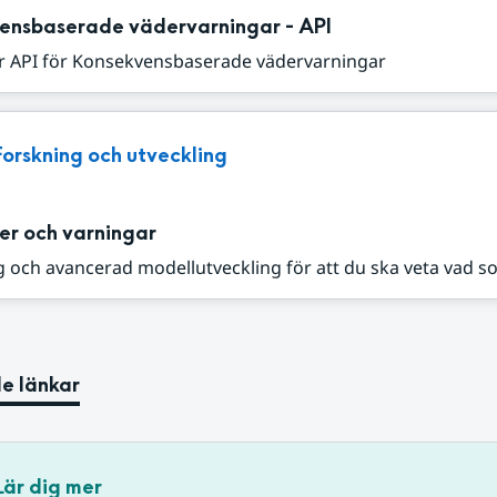
ensbaserade vädervarningar - API
r API för Konsekvensbaserade vädervarningar
Forskning och utveckling
er och varningar
 och avancerad modellutveckling för att du ska veta vad s
e länkar
Lär dig mer