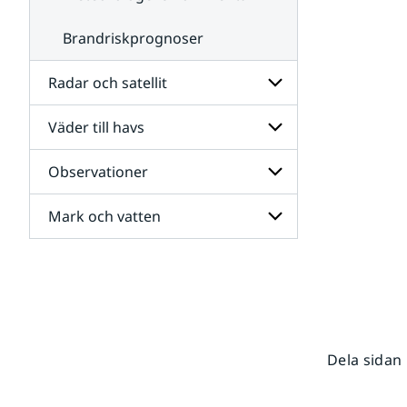
Brandriskprognoser
Radar och satellit
Väder till havs
Undersidor
för
Radar
Observationer
Undersidor
och
för
satellit
Väder
Mark och vatten
Undersidor
till
för
havs
Observationer
Undersidor
för
Mark
och
vatten
Dela sidan