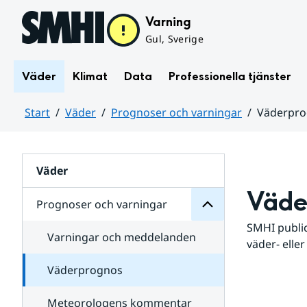
Hoppa till sidans innehåll
Varning
Gul, Sverige
Väder
Klimat
Data
Professionella tjänster
Start
Väder
Prognoser och varningar
Väderpr
varningar
och
Huvudinnehåll
Prognoser
för
Undersidor
Väder
Väde
Prognoser och varningar
SMHI public
Varningar och meddelanden
väder- eller
Väderprognos
Meteorologens kommentar