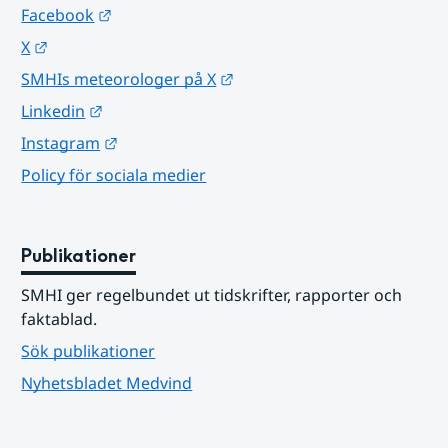
Länk till annan webbplats.
Facebook
Länk till annan webbplats.
X
Länk till annan webbplats.
SMHIs meteorologer på X
Länk till annan webbplats.
Linkedin
Länk till annan webbplats.
Instagram
Policy för sociala medier
Publikationer
SMHI ger regelbundet ut tidskrifter, rapporter och 
faktablad.
Sök publikationer
Nyhetsbladet Medvind