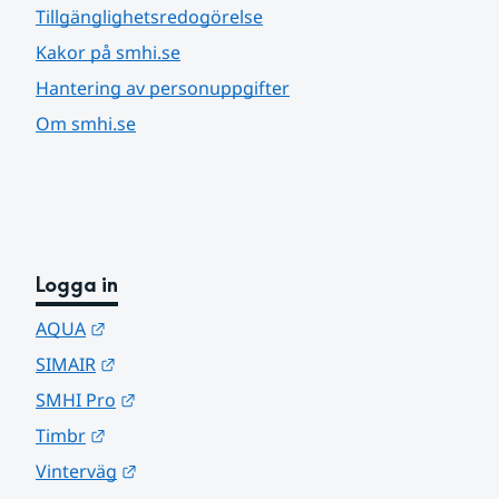
Tillgänglighetsredogörelse
Kakor på smhi.se
Hantering av personuppgifter
Om smhi.se
Logga in
Länk till annan webbplats.
AQUA
Länk till annan webbplats.
SIMAIR
Länk till annan webbplats.
SMHI Pro
Länk till annan webbplats.
Timbr
Länk till annan webbplats.
Vinterväg