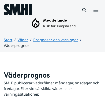
Hoppa till sidans innehåll
Meny
Meddelande
Risk för skogsbrand
Start
Väder
Prognoser och varningar
Väderprognos
Huvudinnehåll
Väderprognos
SMHI publicerar väderfilmer måndagar, onsdagar och 
fredagar. Eller vid särskilda väder- eller 
varningssituationer.