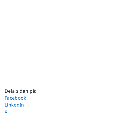
Dela sidan på
:
Dela sidan på
Facebook
Dela sidan på
LinkedIn
Dela sidan på
X