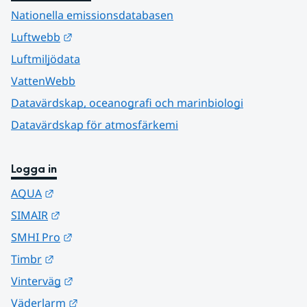
Nationella emissionsdatabasen
Länk till annan webbplats.
Luftwebb
Luftmiljödata
VattenWebb
Datavärdskap, oceanografi och marinbiologi
Datavärdskap för atmosfärkemi
Logga in
Länk till annan webbplats.
AQUA
Länk till annan webbplats.
SIMAIR
Länk till annan webbplats.
SMHI Pro
Länk till annan webbplats.
Timbr
Länk till annan webbplats.
Vinterväg
Länk till annan webbplats.
Väderlarm