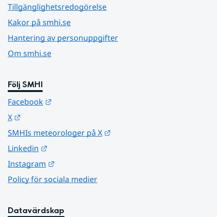
Tillgänglighetsredogörelse
Kakor på smhi.se
Hantering av personuppgifter
Om smhi.se
Följ SMHI
Länk till annan webbplats.
Facebook
Länk till annan webbplats.
X
Länk till annan webbplats.
SMHIs meteorologer på X
Länk till annan webbplats.
Linkedin
Länk till annan webbplats.
Instagram
Policy för sociala medier
Datavärdskap