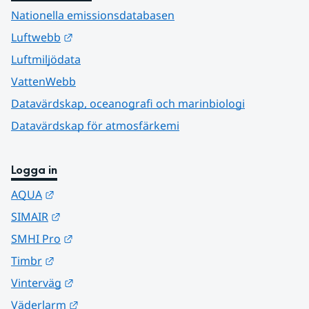
Nationella emissionsdatabasen
Länk till annan webbplats.
Luftwebb
Luftmiljödata
VattenWebb
Datavärdskap, oceanografi och marinbiologi
Datavärdskap för atmosfärkemi
Logga in
Länk till annan webbplats.
AQUA
Länk till annan webbplats.
SIMAIR
Länk till annan webbplats.
SMHI Pro
Länk till annan webbplats.
Timbr
Länk till annan webbplats.
Vinterväg
Länk till annan webbplats.
Väderlarm