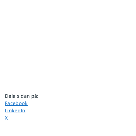
Dela sidan på
:
Dela sidan på
Facebook
Dela sidan på
LinkedIn
Dela sidan på
X