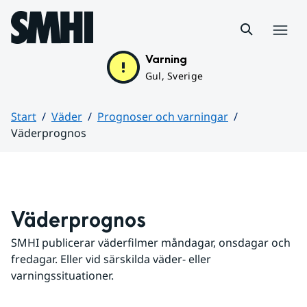
Hoppa till sidans innehåll
Meny
Varning
Gul, Sverige
Start
Väder
Prognoser och varningar
Väderprognos
Huvudinnehåll
Väderprognos
SMHI publicerar väderfilmer måndagar, onsdagar och 
fredagar. Eller vid särskilda väder- eller 
varningssituationer.