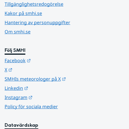
Tillgänglighetsredogörelse
Kakor på smhi.se
Hantering av personuppgifter
Om smhi.se
Följ SMHI
Länk till annan webbplats.
Facebook
Länk till annan webbplats.
X
Länk till annan webbplats.
SMHIs meteorologer på X
Länk till annan webbplats.
Linkedin
Länk till annan webbplats.
Instagram
Policy för sociala medier
Datavärdskap