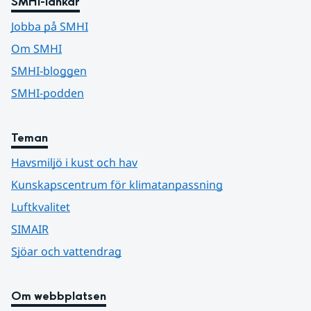
SMHI-länkar
Jobba på SMHI
Om SMHI
SMHI-bloggen
SMHI-podden
Teman
Havsmiljö i kust och hav
Kunskapscentrum för klimatanpassning
Luftkvalitet
SIMAIR
Sjöar och vattendrag
Om webbplatsen