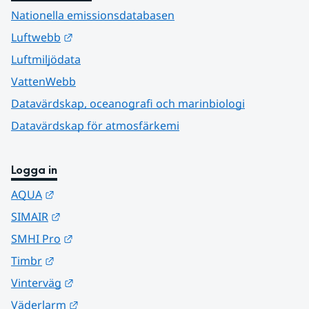
Nationella emissionsdatabasen
Länk till annan webbplats.
Luftwebb
Luftmiljödata
VattenWebb
Datavärdskap, oceanografi och marinbiologi
Datavärdskap för atmosfärkemi
Logga in
Länk till annan webbplats.
AQUA
Länk till annan webbplats.
SIMAIR
Länk till annan webbplats.
SMHI Pro
Länk till annan webbplats.
Timbr
Länk till annan webbplats.
Vinterväg
Länk till annan webbplats.
Väderlarm