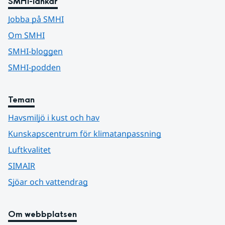
SMHI-länkar
Jobba på SMHI
Om SMHI
SMHI-bloggen
SMHI-podden
Teman
Havsmiljö i kust och hav
Kunskapscentrum för klimatanpassning
Luftkvalitet
SIMAIR
Sjöar och vattendrag
Om webbplatsen