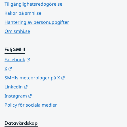
Tillgänglighetsredogörelse
Kakor på smhi.se
Hantering av personuppgifter
Om smhi.se
Följ SMHI
Länk till annan webbplats.
Facebook
Länk till annan webbplats.
X
Länk till annan webbplats.
SMHIs meteorologer på X
Länk till annan webbplats.
Linkedin
Länk till annan webbplats.
Instagram
Policy för sociala medier
Datavärdskap