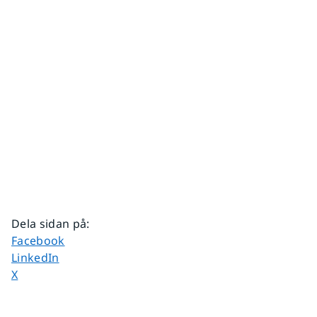
Dela sidan på
:
Dela sidan på
Facebook
Dela sidan på
LinkedIn
Dela sidan på
X