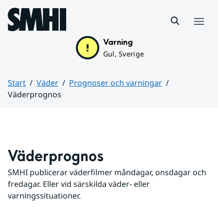
Hoppa till sidans innehåll
Meny
Varning
Gul, Sverige
Start
Väder
Prognoser och varningar
Väderprognos
Huvudinnehåll
Väderprognos
SMHI publicerar väderfilmer måndagar, onsdagar och 
fredagar. Eller vid särskilda väder- eller 
varningssituationer.