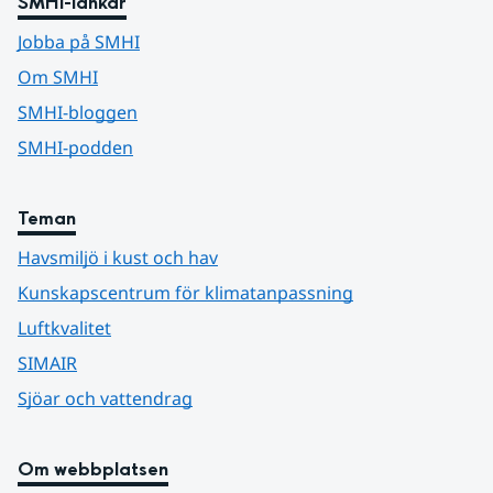
SMHI-länkar
Jobba på SMHI
Om SMHI
SMHI-bloggen
SMHI-podden
Teman
Havsmiljö i kust och hav
Kunskapscentrum för klimatanpassning
Luftkvalitet
SIMAIR
Sjöar och vattendrag
Om webbplatsen