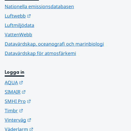
Nationella emissionsdatabasen
Länk till annan webbplats.
Luftwebb
Luftmiljödata
VattenWebb
Datavärdskap, oceanografi och marinbiologi
Datavärdskap för atmosfärkemi
Logga in
Länk till annan webbplats.
AQUA
Länk till annan webbplats.
SIMAIR
Länk till annan webbplats.
SMHI Pro
Länk till annan webbplats.
Timbr
Länk till annan webbplats.
Vinterväg
Länk till annan webbplats.
Väderlarm