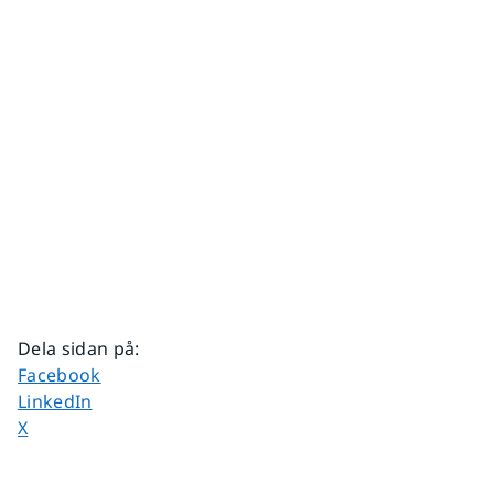
Dela sidan på
:
Dela sidan på
Facebook
Dela sidan på
LinkedIn
Dela sidan på
X