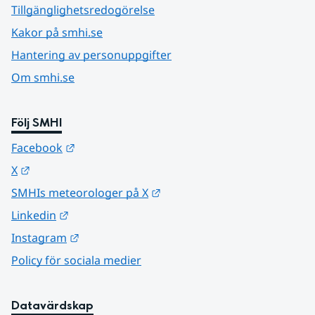
Tillgänglighetsredogörelse
Kakor på smhi.se
Hantering av personuppgifter
Om smhi.se
Följ SMHI
Länk till annan webbplats.
Facebook
Länk till annan webbplats.
X
Länk till annan webbplats.
SMHIs meteorologer på X
Länk till annan webbplats.
Linkedin
Länk till annan webbplats.
Instagram
Policy för sociala medier
Datavärdskap