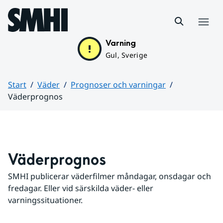
Hoppa till sidans innehåll
Meny
Varning
Gul, Sverige
Start
Väder
Prognoser och varningar
Väderprognos
Huvudinnehåll
Väderprognos
SMHI publicerar väderfilmer måndagar, onsdagar och 
fredagar. Eller vid särskilda väder- eller 
varningssituationer.