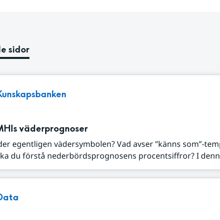
e sidor
Kunskapsbanken
MHIs väderprognoser
der egentligen vädersymbolen? Vad avser ”känns som”-tem
ka du förstå nederbördsprognosens procentsiffror? I denna
Data