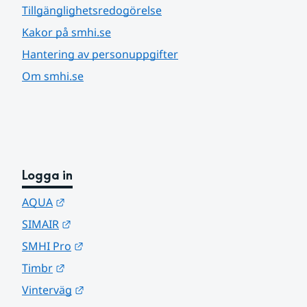
Tillgänglighetsredogörelse
Kakor på smhi.se
Hantering av personuppgifter
Om smhi.se
Logga in
Länk till annan webbplats.
AQUA
Länk till annan webbplats.
SIMAIR
Länk till annan webbplats.
SMHI Pro
Länk till annan webbplats.
Timbr
Länk till annan webbplats.
Vinterväg