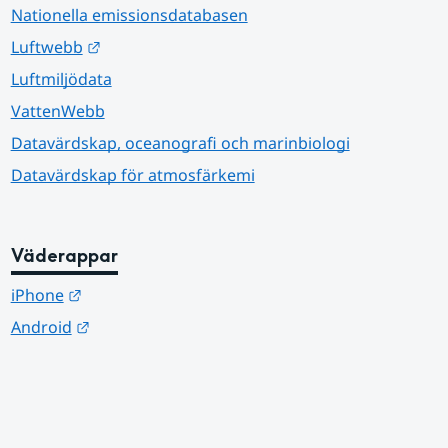
Nationella emissionsdatabasen
Länk till annan webbplats.
Luftwebb
Luftmiljödata
VattenWebb
Datavärdskap, oceanografi och marinbiologi
Datavärdskap för atmosfärkemi
Väderappar
Länk till annan webbplats.
iPhone
Länk till annan webbplats.
Android