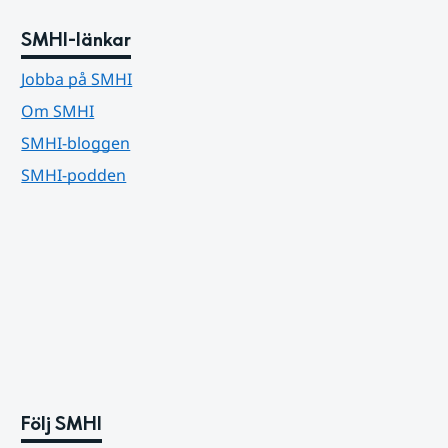
SMHI-länkar
Jobba på SMHI
Om SMHI
SMHI-bloggen
SMHI-podden
Följ SMHI