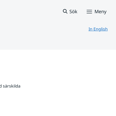
Sök
Meny
In English
 särskilda 