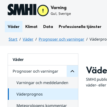
Hoppa till sidans innehåll
Varning
Gul, Sverige
Väder
Klimat
Data
Professionella tjänster
Start
Väder
Prognoser och varningar
Väderpr
varningar
och
Huvudinnehåll
Prognoser
för
Undersidor
Väder
Väde
Prognoser och varningar
SMHI public
Varningar och meddelanden
väder- eller
Väderprognos
Meteorologens kommentar