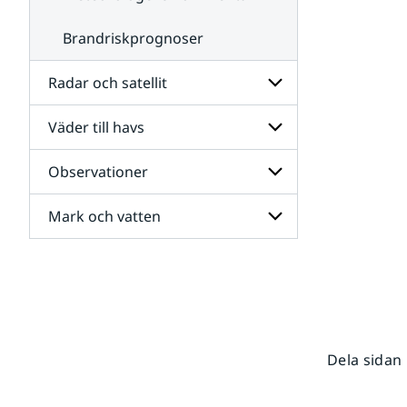
Brandriskprognoser
Radar och satellit
Väder till havs
Undersidor
för
Radar
Observationer
Undersidor
och
för
satellit
Väder
Mark och vatten
Undersidor
till
för
havs
Observationer
Undersidor
för
Mark
och
vatten
Dela sidan