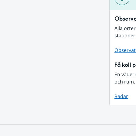
Observa
Alla orte
stationer
Observat
Få koll 
En väder
och rum. 
Radar