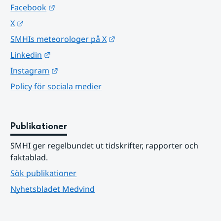
Länk till annan webbplats.
Facebook
Länk till annan webbplats.
X
Länk till annan webbplats.
SMHIs meteorologer på X
Länk till annan webbplats.
Linkedin
Länk till annan webbplats.
Instagram
Policy för sociala medier
Publikationer
SMHI ger regelbundet ut tidskrifter, rapporter och 
faktablad.
Sök publikationer
Nyhetsbladet Medvind