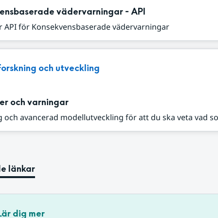
ensbaserade vädervarningar - API
r API för Konsekvensbaserade vädervarningar
Forskning och utveckling
er och varningar
 och avancerad modellutveckling för att du ska veta vad s
e länkar
Lär dig mer