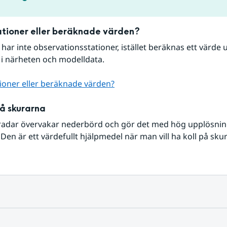
tioner eller beräknade värden?
r har inte observationsstationer, istället beräknas ett värde u
 i närheten och modelldata.
ioner eller beräknade värden?
på skurarna
radar övervakar nederbörd och gör det med hög upplösning 
Den är ett värdefullt hjälpmedel när man vill ha koll på sku