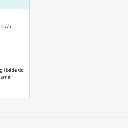
tifrån 
i både tid 
rarna.