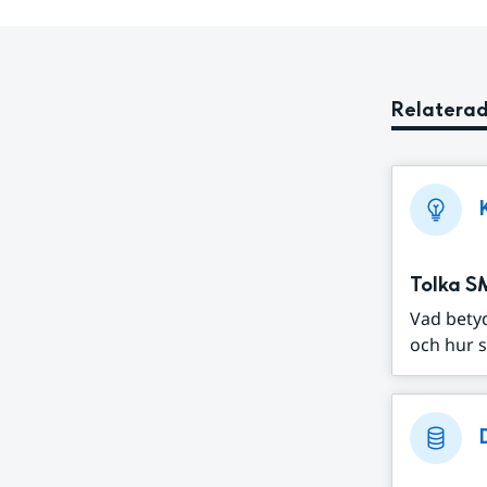
Relaterad
Tolka S
Vad bety
och hur s