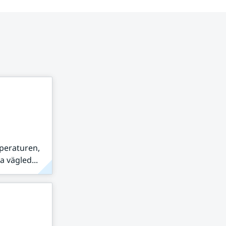
peraturen,
 vägled...