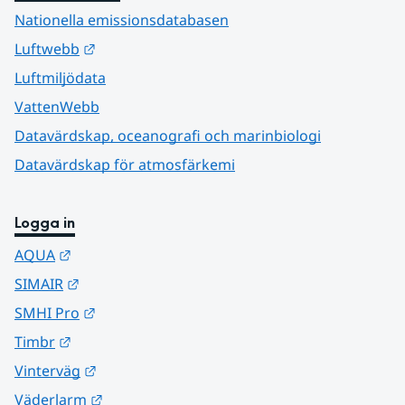
Nationella emissionsdatabasen
Länk till annan webbplats.
Luftwebb
Luftmiljödata
VattenWebb
Datavärdskap, oceanografi och marinbiologi
Datavärdskap för atmosfärkemi
Logga in
Länk till annan webbplats.
AQUA
Länk till annan webbplats.
SIMAIR
Länk till annan webbplats.
SMHI Pro
Länk till annan webbplats.
Timbr
Länk till annan webbplats.
Vinterväg
Länk till annan webbplats.
Väderlarm