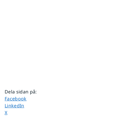
Dela sidan på
:
Dela sidan på
Facebook
Dela sidan på
LinkedIn
Dela sidan på
X