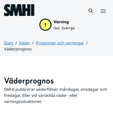
Hoppa till sidans innehåll
Meny
Varning
Gul, Sverige
Start
Väder
Prognoser och varningar
Väderprognos
Huvudinnehåll
Väderprognos
SMHI publicerar väderfilmer måndagar, onsdagar och 
fredagar. Eller vid särskilda väder- eller 
varningssituationer.