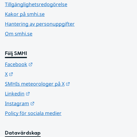
Tillgänglighetsredogörelse
Kakor på smhi.se
Hantering av personuppgifter
Om smhi.se
Följ SMHI
Länk till annan webbplats.
Facebook
Länk till annan webbplats.
X
Länk till annan webbplats.
SMHIs meteorologer på X
Länk till annan webbplats.
Linkedin
Länk till annan webbplats.
Instagram
Policy för sociala medier
Datavärdskap