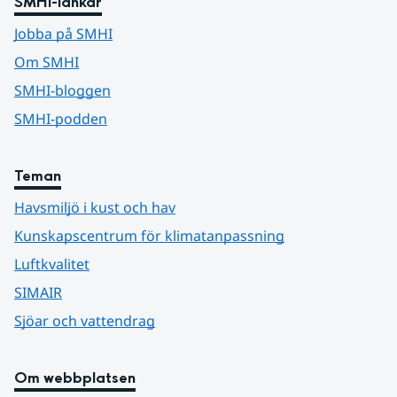
SMHI-länkar
Jobba på SMHI
Om SMHI
SMHI-bloggen
SMHI-podden
Teman
Havsmiljö i kust och hav
Kunskapscentrum för klimatanpassning
Luftkvalitet
SIMAIR
Sjöar och vattendrag
Om webbplatsen