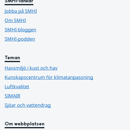
SMHI-länkar
Jobba på SMHI
Om SMHI
SMHI-bloggen
SMHI-podden
Teman
Havsmiljö i kust och hav
Kunskapscentrum för klimatanpassning
Luftkvalitet
SIMAIR
Sjöar och vattendrag
Om webbplatsen