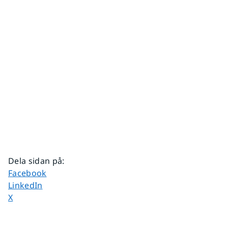
Dela sidan på
:
Dela sidan på
Facebook
Dela sidan på
LinkedIn
Dela sidan på
X