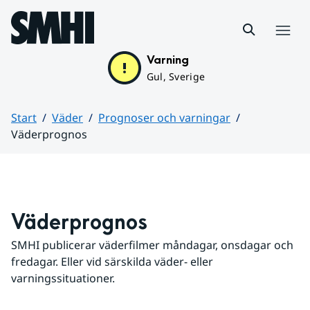
Hoppa till sidans innehåll
Meny
Varning
Gul, Sverige
Start
Väder
Prognoser och varningar
Väderprognos
Huvudinnehåll
Väderprognos
SMHI publicerar väderfilmer måndagar, onsdagar och 
fredagar. Eller vid särskilda väder- eller 
varningssituationer.