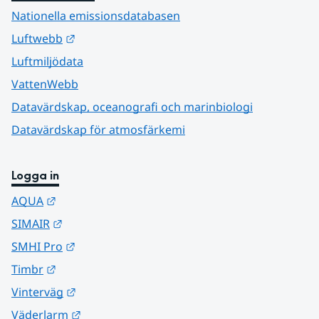
Nationella emissionsdatabasen
Länk till annan webbplats.
Luftwebb
Luftmiljödata
VattenWebb
Datavärdskap, oceanografi och marinbiologi
Datavärdskap för atmosfärkemi
Logga in
Länk till annan webbplats.
AQUA
Länk till annan webbplats.
SIMAIR
Länk till annan webbplats.
SMHI Pro
Länk till annan webbplats.
Timbr
Länk till annan webbplats.
Vinterväg
Länk till annan webbplats.
Väderlarm