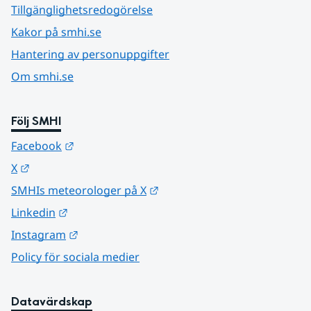
Tillgänglighetsredogörelse
Kakor på smhi.se
Hantering av personuppgifter
Om smhi.se
Följ SMHI
Länk till annan webbplats.
Facebook
Länk till annan webbplats.
X
Länk till annan webbplats.
SMHIs meteorologer på X
Länk till annan webbplats.
Linkedin
Länk till annan webbplats.
Instagram
Policy för sociala medier
Datavärdskap