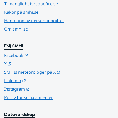
Tillgänglighetsredogörelse
Kakor på smhi.se
Hantering av personuppgifter
Om smhi.se
Följ SMHI
Länk till annan webbplats.
Facebook
Länk till annan webbplats.
X
Länk till annan webbplats.
SMHIs meteorologer på X
Länk till annan webbplats.
Linkedin
Länk till annan webbplats.
Instagram
Policy för sociala medier
Datavärdskap