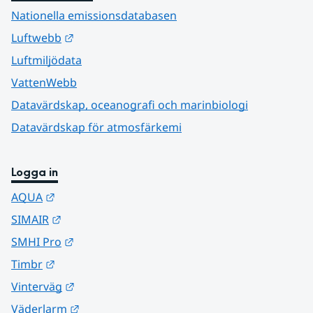
Nationella emissionsdatabasen
Länk till annan webbplats.
Luftwebb
Luftmiljödata
VattenWebb
Datavärdskap, oceanografi och marinbiologi
Datavärdskap för atmosfärkemi
Logga in
Länk till annan webbplats.
AQUA
Länk till annan webbplats.
SIMAIR
Länk till annan webbplats.
SMHI Pro
Länk till annan webbplats.
Timbr
Länk till annan webbplats.
Vinterväg
Länk till annan webbplats.
Väderlarm