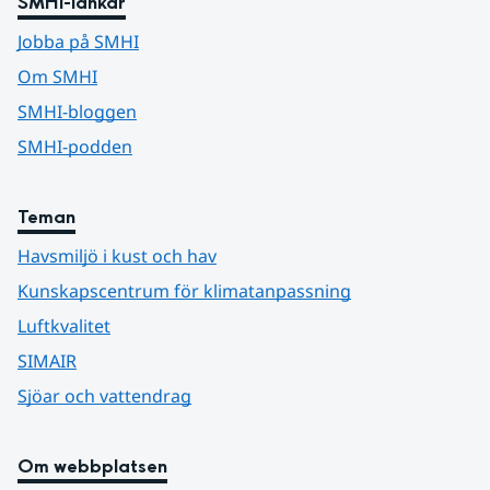
SMHI-länkar
Jobba på SMHI
Om SMHI
SMHI-bloggen
SMHI-podden
Teman
Havsmiljö i kust och hav
Kunskapscentrum för klimatanpassning
Luftkvalitet
SIMAIR
Sjöar och vattendrag
Om webbplatsen