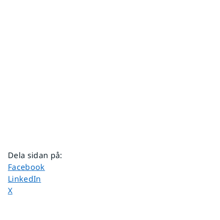
Dela sidan på
:
Dela sidan på
Facebook
Dela sidan på
LinkedIn
Dela sidan på
X