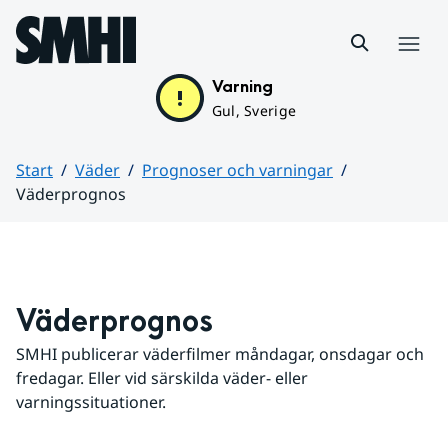
Hoppa till sidans innehåll
Meny
Varning
Gul, Sverige
Start
Väder
Prognoser och varningar
Väderprognos
Huvudinnehåll
Väderprognos
SMHI publicerar väderfilmer måndagar, onsdagar och 
fredagar. Eller vid särskilda väder- eller 
varningssituationer.