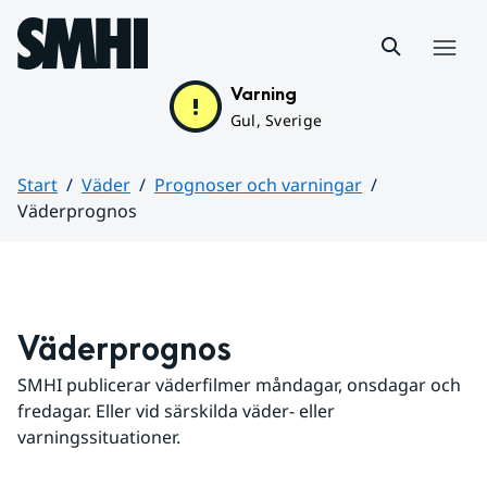
Hoppa till sidans innehåll
Meny
Varning
Gul, Sverige
Start
Väder
Prognoser och varningar
Väderprognos
Huvudinnehåll
Väderprognos
SMHI publicerar väderfilmer måndagar, onsdagar och 
fredagar. Eller vid särskilda väder- eller 
varningssituationer.