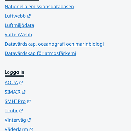
Nationella emissionsdatabasen
Länk till annan webbplats.
Luftwebb
Luftmiljödata
VattenWebb
Datavärdskap, oceanografi och marinbiologi
Datavärdskap för atmosfärkemi
Logga in
Länk till annan webbplats.
AQUA
Länk till annan webbplats.
SIMAIR
Länk till annan webbplats.
SMHI Pro
Länk till annan webbplats.
Timbr
Länk till annan webbplats.
Vinterväg
Länk till annan webbplats.
Väderlarm