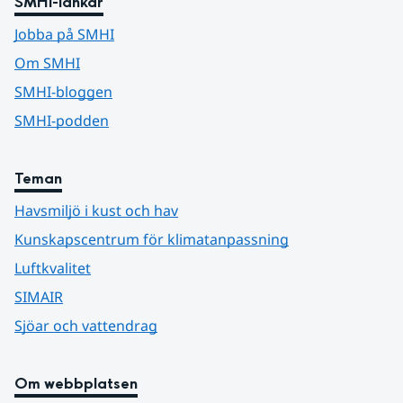
SMHI-länkar
Jobba på SMHI
Om SMHI
SMHI-bloggen
SMHI-podden
Teman
Havsmiljö i kust och hav
Kunskapscentrum för klimatanpassning
Luftkvalitet
SIMAIR
Sjöar och vattendrag
Om webbplatsen