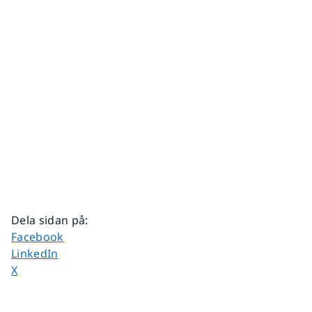
Dela sidan på
:
Dela sidan på
Facebook
Dela sidan på
LinkedIn
Dela sidan på
X