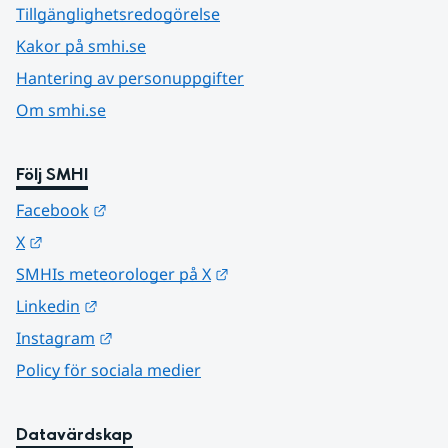
Tillgänglighetsredogörelse
Kakor på smhi.se
Hantering av personuppgifter
Om smhi.se
Följ SMHI
Länk till annan webbplats.
Facebook
Länk till annan webbplats.
X
Länk till annan webbplats.
SMHIs meteorologer på X
Länk till annan webbplats.
Linkedin
Länk till annan webbplats.
Instagram
Policy för sociala medier
Datavärdskap