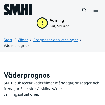
Hoppa till sidans innehåll
Meny
Varning
Gul, Sverige
Start
Väder
Prognoser och varningar
Väderprognos
Huvudinnehåll
Väderprognos
SMHI publicerar väderfilmer måndagar, onsdagar och 
fredagar. Eller vid särskilda väder- eller 
varningssituationer.