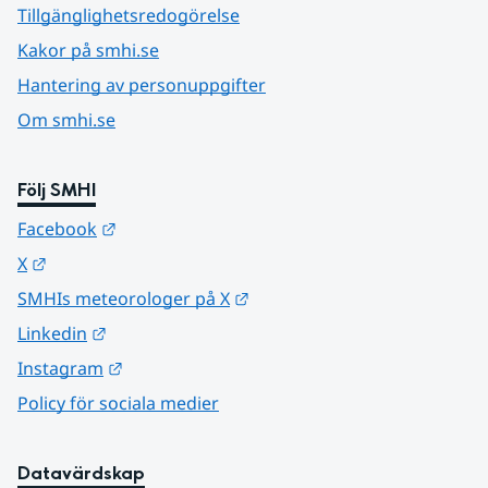
Tillgänglighetsredogörelse
Kakor på smhi.se
Hantering av personuppgifter
Om smhi.se
Följ SMHI
Länk till annan webbplats.
Facebook
Länk till annan webbplats.
X
Länk till annan webbplats.
SMHIs meteorologer på X
Länk till annan webbplats.
Linkedin
Länk till annan webbplats.
Instagram
Policy för sociala medier
Datavärdskap