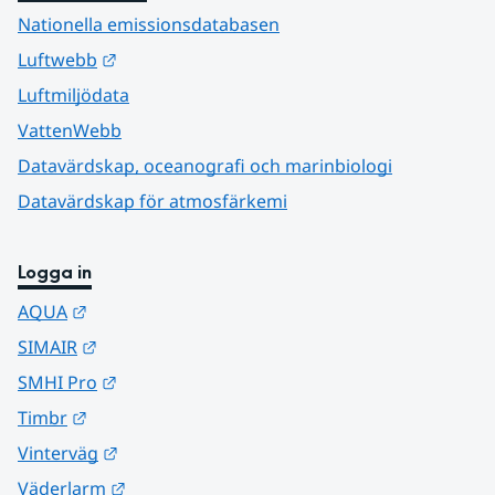
Nationella emissionsdatabasen
Länk till annan webbplats.
Luftwebb
Luftmiljödata
VattenWebb
Datavärdskap, oceanografi och marinbiologi
Datavärdskap för atmosfärkemi
Logga in
Länk till annan webbplats.
AQUA
Länk till annan webbplats.
SIMAIR
Länk till annan webbplats.
SMHI Pro
Länk till annan webbplats.
Timbr
Länk till annan webbplats.
Vinterväg
Länk till annan webbplats.
Väderlarm