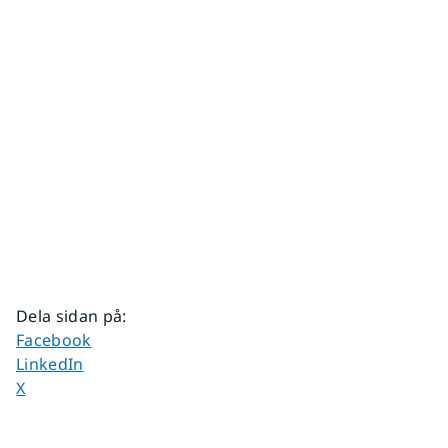
Dela sidan på
:
Dela sidan på
Facebook
Dela sidan på
LinkedIn
Dela sidan på
X