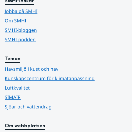
SMHI-länkar
Jobba på SMHI
Om SMHI
SMHI-bloggen
SMHI-podden
Teman
Havsmiljö i kust och hav
Kunskapscentrum för klimatanpassning
Luftkvalitet
SIMAIR
Sjöar och vattendrag
Om webbplatsen