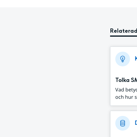
Relaterad
Tolka S
Vad bety
och hur s