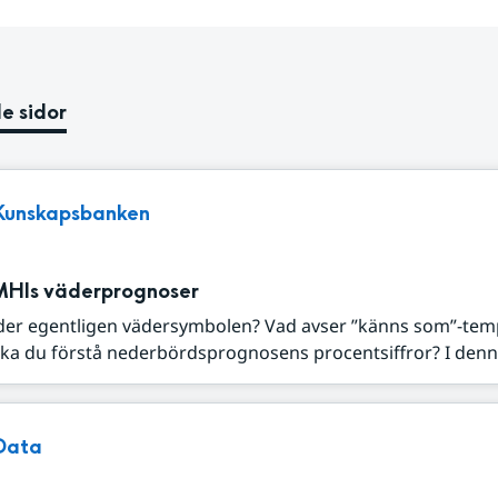
e sidor
Kunskapsbanken
MHIs väderprognoser
der egentligen vädersymbolen? Vad avser ”känns som”-tem
ka du förstå nederbördsprognosens procentsiffror? I denna
Data