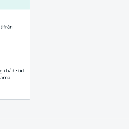
tifrån 
i både tid 
rarna.