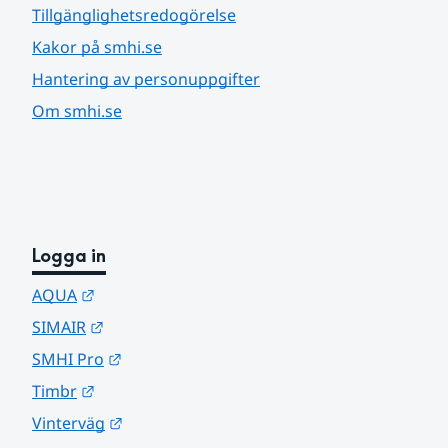
Tillgänglighetsredogörelse
Kakor på smhi.se
Hantering av personuppgifter
Om smhi.se
Logga in
Länk till annan webbplats.
AQUA
Länk till annan webbplats.
SIMAIR
Länk till annan webbplats.
SMHI Pro
Länk till annan webbplats.
Timbr
Länk till annan webbplats.
Vinterväg