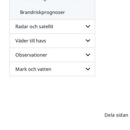
Brandriskprognoser
Radar och satellit
Väder till havs
Undersidor
för
Radar
Observationer
Undersidor
och
för
satellit
Väder
Mark och vatten
Undersidor
till
för
havs
Observationer
Undersidor
för
Mark
och
vatten
Dela sidan