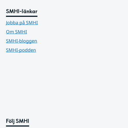
SMHI-länkar
Jobba på SMHI
Om SMHI
SMHI-bloggen
SMHI-podden
Följ SMHI