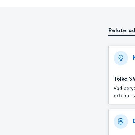
Relaterad
Tolka S
Vad bety
och hur s