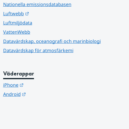
Nationella emissionsdatabasen
Länk till annan webbplats.
Luftwebb
Luftmiljödata
VattenWebb
Datavärdskap, oceanografi och marinbiologi
Datavärdskap för atmosfärkemi
Väderappar
Länk till annan webbplats.
iPhone
Länk till annan webbplats.
Android