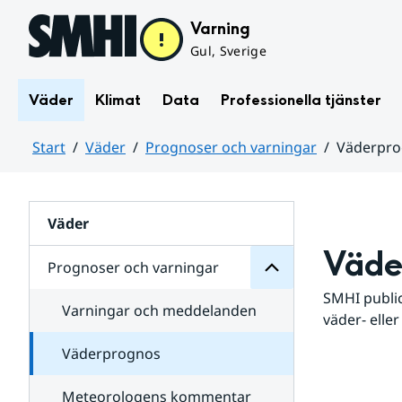
Hoppa till sidans innehåll
Varning
Gul, Sverige
Väder
Klimat
Data
Professionella tjänster
Start
Väder
Prognoser och varningar
Väderpr
varningar
och
Huvudinnehåll
Prognoser
för
Undersidor
Väder
Väde
Prognoser och varningar
SMHI public
Varningar och meddelanden
väder- eller
Väderprognos
Meteorologens kommentar