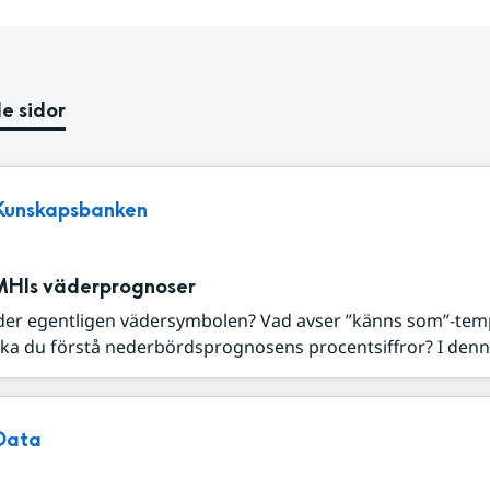
e sidor
Kunskapsbanken
MHIs väderprognoser
der egentligen vädersymbolen? Vad avser ”känns som”-tem
ka du förstå nederbördsprognosens procentsiffror? I denna
Data