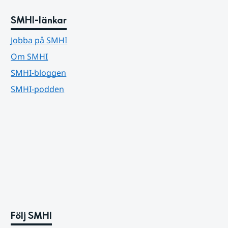
SMHI-länkar
Jobba på SMHI
Om SMHI
SMHI-bloggen
SMHI-podden
Följ SMHI