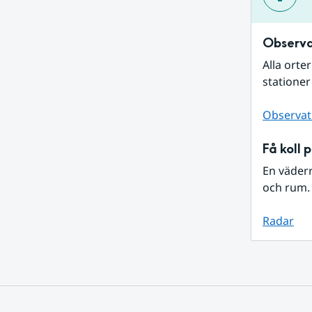
Observa
Alla orte
stationer
Observat
Få koll 
En väder
och rum. 
Radar