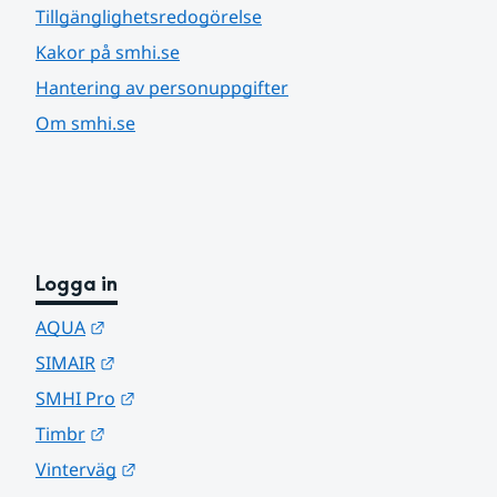
Tillgänglighetsredogörelse
Kakor på smhi.se
Hantering av personuppgifter
Om smhi.se
Logga in
Länk till annan webbplats.
AQUA
Länk till annan webbplats.
SIMAIR
Länk till annan webbplats.
SMHI Pro
Länk till annan webbplats.
Timbr
Länk till annan webbplats.
Vinterväg