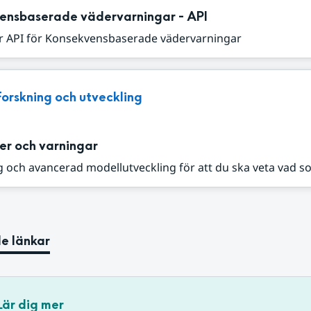
ensbaserade vädervarningar - API
r API för Konsekvensbaserade vädervarningar
Forskning och utveckling
er och varningar
 och avancerad modellutveckling för att du ska veta vad s
e länkar
Lär dig mer