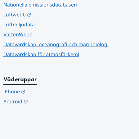
Nationella emissionsdatabasen
Länk till annan webbplats.
Luftwebb
Luftmiljödata
VattenWebb
Datavärdskap, oceanografi och marinbiologi
Datavärdskap för atmosfärkemi
Väderappar
Länk till annan webbplats.
iPhone
Länk till annan webbplats.
Android