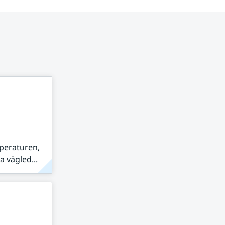
peraturen,
 vägled...