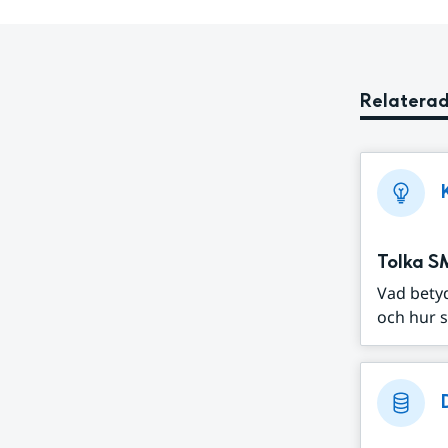
Relaterad
Tolka S
Vad bety
och hur s