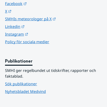
Länk till annan webbplats.
Facebook
Länk till annan webbplats.
X
Länk till annan webbplats.
SMHIs meteorologer på X
Länk till annan webbplats.
Linkedin
Länk till annan webbplats.
Instagram
Policy för sociala medier
Publikationer
SMHI ger regelbundet ut tidskrifter, rapporter och 
faktablad.
Sök publikationer
Nyhetsbladet Medvind