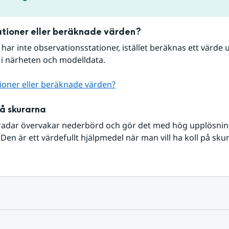
tioner eller beräknade värden?
r har inte observationsstationer, istället beräknas ett värde u
 i närheten och modelldata.
ioner eller beräknade värden?
på skurarna
radar övervakar nederbörd och gör det med hög upplösning 
Den är ett värdefullt hjälpmedel när man vill ha koll på sku