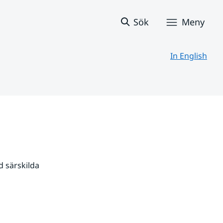
Sök
Meny
In English
 särskilda 