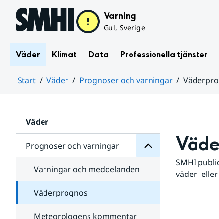
Hoppa till sidans innehåll
Varning
Gul, Sverige
Väder
Klimat
Data
Professionella tjänster
Start
Väder
Prognoser och varningar
Väderpr
varningar
och
Huvudinnehåll
Prognoser
för
Undersidor
Väder
Väde
Prognoser och varningar
SMHI public
Varningar och meddelanden
väder- eller
Väderprognos
Meteorologens kommentar