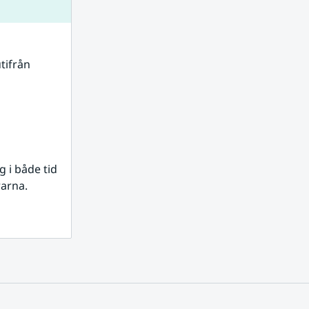
tifrån 
i både tid 
rarna.