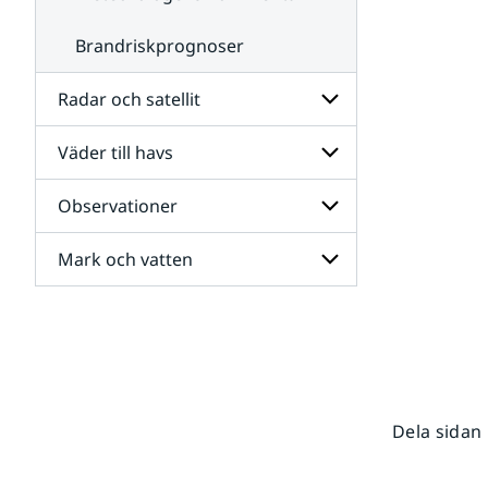
Brandriskprognoser
Radar och satellit
Väder till havs
Undersidor
för
Radar
Observationer
Undersidor
och
för
satellit
Väder
Mark och vatten
Undersidor
till
för
havs
Observationer
Undersidor
för
Mark
och
vatten
Dela sidan