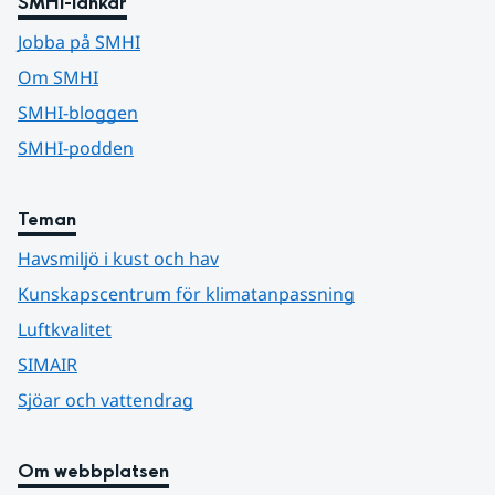
SMHI-länkar
Jobba på SMHI
Om SMHI
SMHI-bloggen
SMHI-podden
Teman
Havsmiljö i kust och hav
Kunskapscentrum för klimatanpassning
Luftkvalitet
SIMAIR
Sjöar och vattendrag
Om webbplatsen