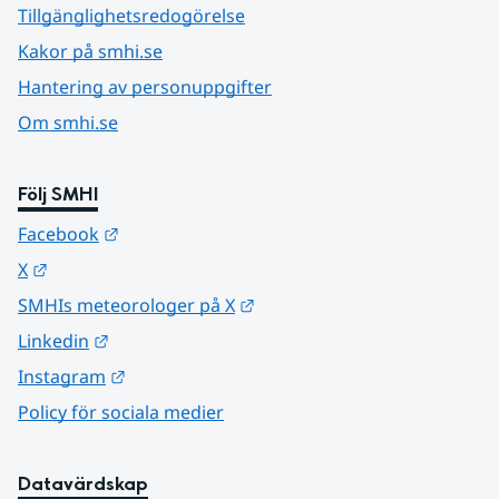
Tillgänglighetsredogörelse
Kakor på smhi.se
Hantering av personuppgifter
Om smhi.se
Följ SMHI
Länk till annan webbplats.
Facebook
Länk till annan webbplats.
X
Länk till annan webbplats.
SMHIs meteorologer på X
Länk till annan webbplats.
Linkedin
Länk till annan webbplats.
Instagram
Policy för sociala medier
Datavärdskap