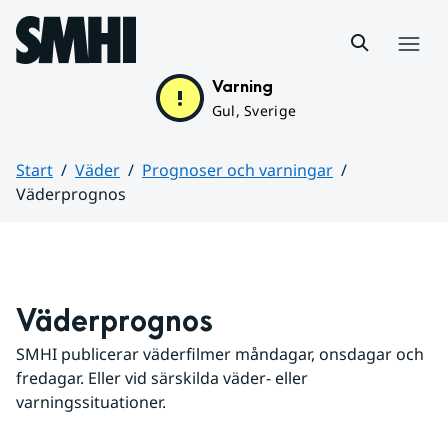
Hoppa till sidans innehåll
Meny
Varning
Gul, Sverige
Start
Väder
Prognoser och varningar
Väderprognos
Huvudinnehåll
Väderprognos
SMHI publicerar väderfilmer måndagar, onsdagar och 
fredagar. Eller vid särskilda väder- eller 
varningssituationer.