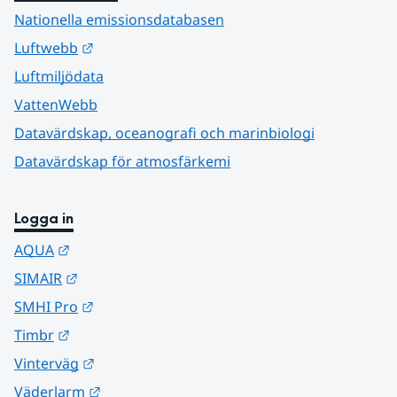
Nationella emissionsdatabasen
Länk till annan webbplats.
Luftwebb
Luftmiljödata
VattenWebb
Datavärdskap, oceanografi och marinbiologi
Datavärdskap för atmosfärkemi
Logga in
Länk till annan webbplats.
AQUA
Länk till annan webbplats.
SIMAIR
Länk till annan webbplats.
SMHI Pro
Länk till annan webbplats.
Timbr
Länk till annan webbplats.
Vinterväg
Länk till annan webbplats.
Väderlarm