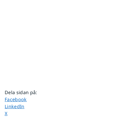
Dela sidan på
:
Dela sidan på
Facebook
Dela sidan på
LinkedIn
Dela sidan på
X