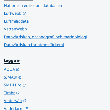
Nationella emissionsdatabasen
Länk till annan webbplats.
Luftwebb
Luftmiljödata
VattenWebb
Datavärdskap, oceanografi och marinbiologi
Datavärdskap för atmosfärkemi
Logga in
Länk till annan webbplats.
AQUA
Länk till annan webbplats.
SIMAIR
Länk till annan webbplats.
SMHI Pro
Länk till annan webbplats.
Timbr
Länk till annan webbplats.
Vinterväg
Länk till annan webbplats.
Väderlarm