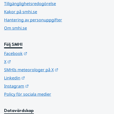
Tillgänglighetsredogörelse
Kakor på smhi.se
Hantering av personuppgifter
Om smhi.se
Följ SMHI
Länk till annan webbplats.
Facebook
Länk till annan webbplats.
X
Länk till annan webbplats.
SMHIs meteorologer på X
Länk till annan webbplats.
Linkedin
Länk till annan webbplats.
Instagram
Policy för sociala medier
Datavärdskap