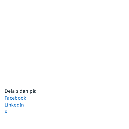
Dela sidan på
:
Dela sidan på
Facebook
Dela sidan på
LinkedIn
Dela sidan på
X