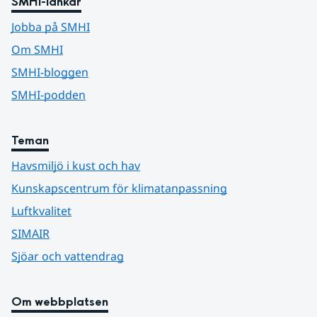
SMHI-länkar
Jobba på SMHI
Om SMHI
SMHI-bloggen
SMHI-podden
Teman
Havsmiljö i kust och hav
Kunskapscentrum för klimatanpassning
Luftkvalitet
SIMAIR
Sjöar och vattendrag
Om webbplatsen