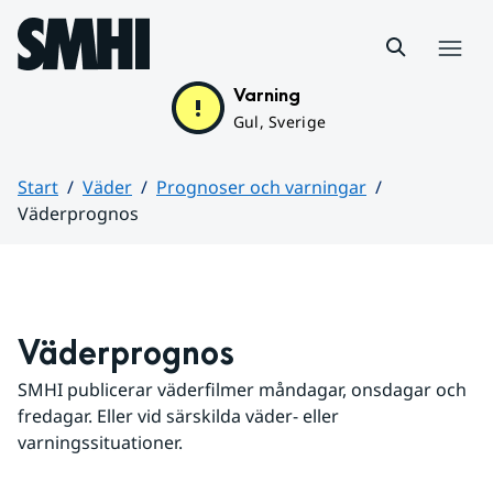
Hoppa till sidans innehåll
Meny
Varning
Gul, Sverige
Start
Väder
Prognoser och varningar
Väderprognos
Huvudinnehåll
Väderprognos
SMHI publicerar väderfilmer måndagar, onsdagar och 
fredagar. Eller vid särskilda väder- eller 
varningssituationer.