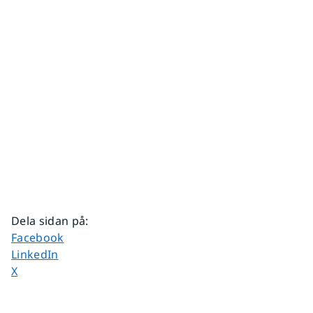
Dela sidan på
:
Dela sidan på
Facebook
Dela sidan på
LinkedIn
Dela sidan på
X