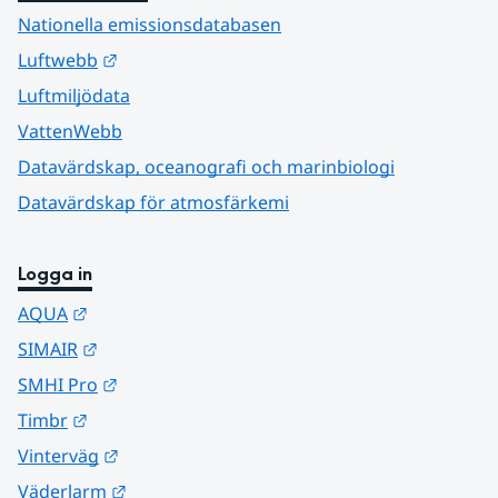
Nationella emissionsdatabasen
Länk till annan webbplats.
Luftwebb
Luftmiljödata
VattenWebb
Datavärdskap, oceanografi och marinbiologi
Datavärdskap för atmosfärkemi
Logga in
Länk till annan webbplats.
AQUA
Länk till annan webbplats.
SIMAIR
Länk till annan webbplats.
SMHI Pro
Länk till annan webbplats.
Timbr
Länk till annan webbplats.
Vinterväg
Länk till annan webbplats.
Väderlarm