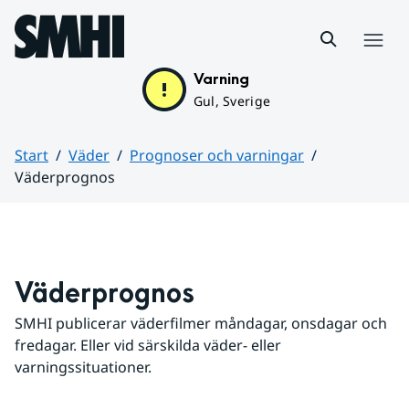
Hoppa till sidans innehåll
Meny
Varning
Gul, Sverige
Start
Väder
Prognoser och varningar
Väderprognos
Huvudinnehåll
Väderprognos
SMHI publicerar väderfilmer måndagar, onsdagar och 
fredagar. Eller vid särskilda väder- eller 
varningssituationer.