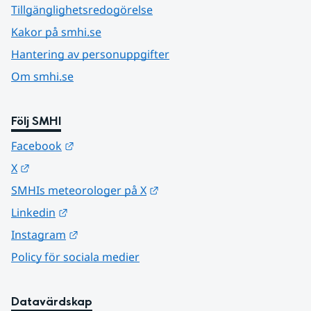
Tillgänglighetsredogörelse
Kakor på smhi.se
Hantering av personuppgifter
Om smhi.se
Följ SMHI
Länk till annan webbplats.
Facebook
Länk till annan webbplats.
X
Länk till annan webbplats.
SMHIs meteorologer på X
Länk till annan webbplats.
Linkedin
Länk till annan webbplats.
Instagram
Policy för sociala medier
Datavärdskap