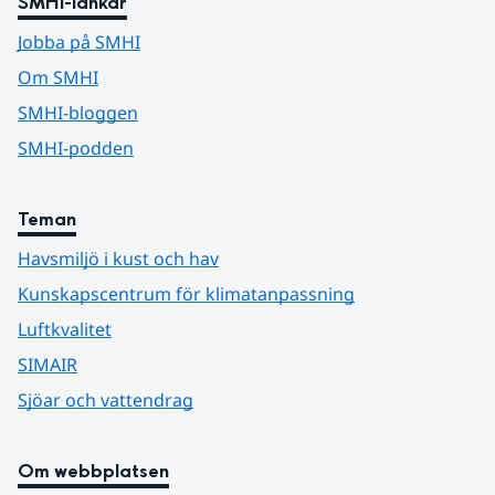
SMHI-länkar
Jobba på SMHI
Om SMHI
SMHI-bloggen
SMHI-podden
Teman
Havsmiljö i kust och hav
Kunskapscentrum för klimatanpassning
Luftkvalitet
SIMAIR
Sjöar och vattendrag
Om webbplatsen