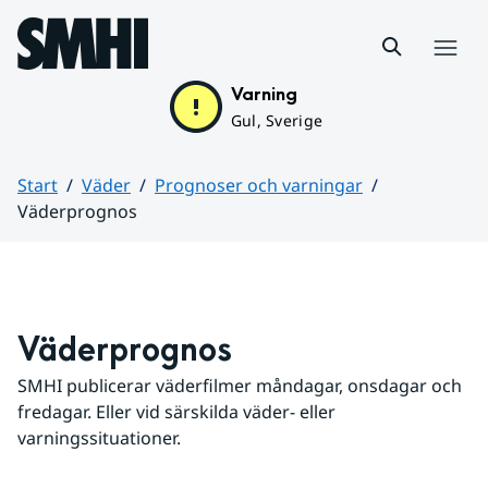
Hoppa till sidans innehåll
Meny
Varning
Gul, Sverige
Start
Väder
Prognoser och varningar
Väderprognos
Huvudinnehåll
Väderprognos
SMHI publicerar väderfilmer måndagar, onsdagar och 
fredagar. Eller vid särskilda väder- eller 
varningssituationer.