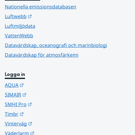
Nationella emissionsdatabasen
Länk till annan webbplats.
Luftwebb
Luftmiljödata
VattenWebb
Datavärdskap, oceanografi och marinbiologi
Datavärdskap för atmosfärkemi
Logga in
Länk till annan webbplats.
AQUA
Länk till annan webbplats.
SIMAIR
Länk till annan webbplats.
SMHI Pro
Länk till annan webbplats.
Timbr
Länk till annan webbplats.
Vinterväg
Länk till annan webbplats.
Väderlarm