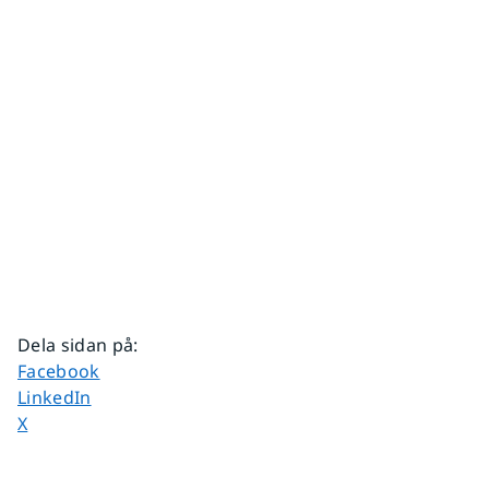
Dela sidan på
:
Dela sidan på
Facebook
Dela sidan på
LinkedIn
Dela sidan på
X