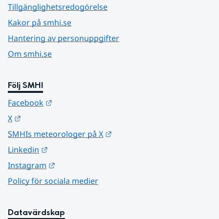
Tillgänglighetsredogörelse
Kakor på smhi.se
Hantering av personuppgifter
Om smhi.se
Följ SMHI
Länk till annan webbplats.
Facebook
Länk till annan webbplats.
X
Länk till annan webbplats.
SMHIs meteorologer på X
Länk till annan webbplats.
Linkedin
Länk till annan webbplats.
Instagram
Policy för sociala medier
Datavärdskap