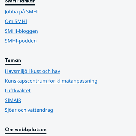
SMHI-länkar
Jobba på SMHI
Om SMHI
SMHI-bloggen
SMHI-podden
Teman
Havsmiljö i kust och hav
Kunskapscentrum för klimatanpassning
Luftkvalitet
SIMAIR
Sjöar och vattendrag
Om webbplatsen