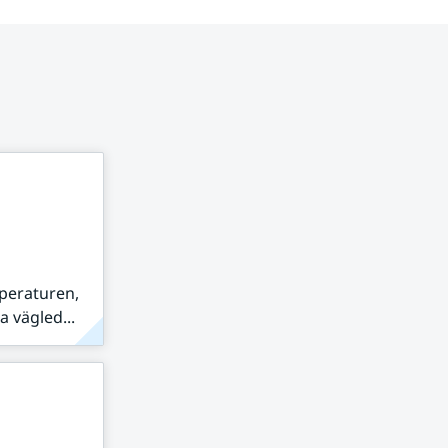
peraturen,
 vägled...