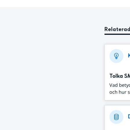
Relaterad
Tolka S
Vad bety
och hur s