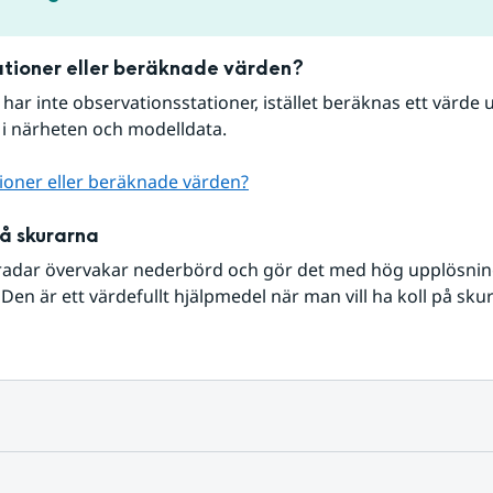
tioner eller beräknade värden?
r har inte observationsstationer, istället beräknas ett värde u
 i närheten och modelldata.
ioner eller beräknade värden?
på skurarna
radar övervakar nederbörd och gör det med hög upplösning 
Den är ett värdefullt hjälpmedel när man vill ha koll på sku