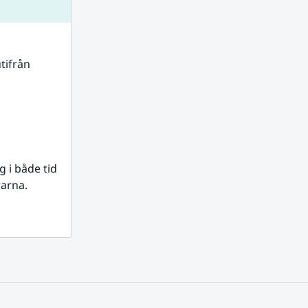
tifrån 
i både tid 
rarna.