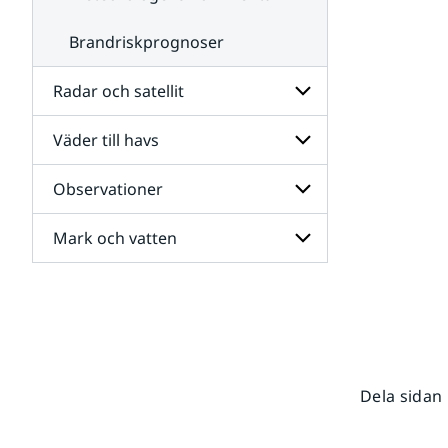
Brandriskprognoser
Radar och satellit
Väder till havs
Undersidor
för
Radar
Observationer
Undersidor
och
för
satellit
Väder
Mark och vatten
Undersidor
till
för
havs
Observationer
Undersidor
för
Mark
och
vatten
Dela sidan