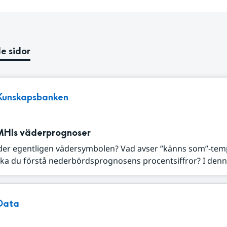
e sidor
Kunskapsbanken
MHIs väderprognoser
der egentligen vädersymbolen? Vad avser ”känns som”-tem
ka du förstå nederbördsprognosens procentsiffror? I denna
Data