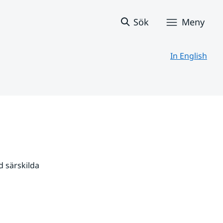
Sök
Meny
In English
 särskilda 