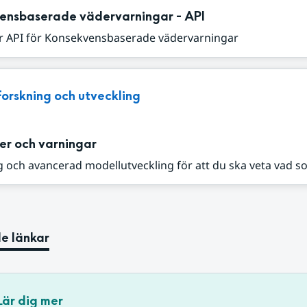
ensbaserade vädervarningar - API
r API för Konsekvensbaserade vädervarningar
Forskning och utveckling
er och varningar
 och avancerad modellutveckling för att du ska veta vad s
e länkar
Lär dig mer