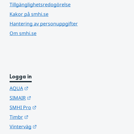
Tillgänglighetsredogörelse
Kakor på smhi.se
Hantering av personuppgifter
Om smhi.se
Logga in
Länk till annan webbplats.
AQUA
Länk till annan webbplats.
SIMAIR
Länk till annan webbplats.
SMHI Pro
Länk till annan webbplats.
Timbr
Länk till annan webbplats.
Vinterväg