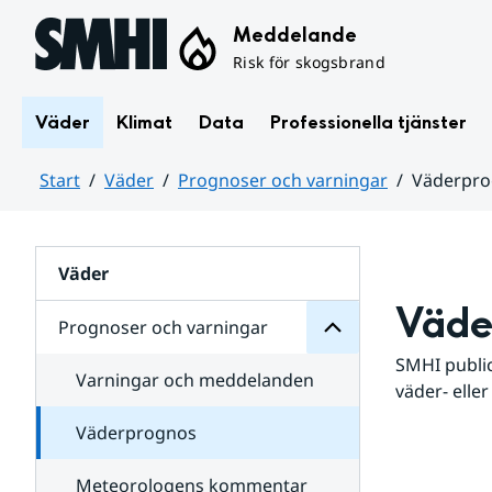
Hoppa till sidans innehåll
Meddelande
Risk för skogsbrand
Väder
Klimat
Data
Professionella tjänster
Start
Väder
Prognoser och varningar
Väderpr
varningar
och
Huvudinnehåll
Prognoser
för
Undersidor
Väder
Väde
Prognoser och varningar
SMHI public
Varningar och meddelanden
väder- eller
Väderprognos
Meteorologens kommentar