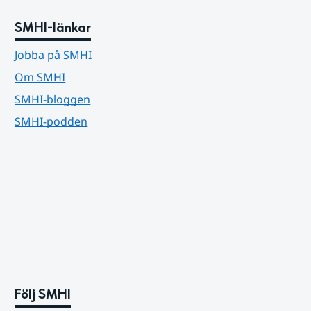
SMHI-länkar
Jobba på SMHI
Om SMHI
SMHI-bloggen
SMHI-podden
Följ SMHI