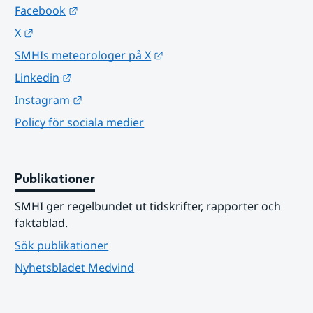
Länk till annan webbplats.
Facebook
Länk till annan webbplats.
X
Länk till annan webbplats.
SMHIs meteorologer på X
Länk till annan webbplats.
Linkedin
Länk till annan webbplats.
Instagram
Policy för sociala medier
Publikationer
SMHI ger regelbundet ut tidskrifter, rapporter och 
faktablad.
Sök publikationer
Nyhetsbladet Medvind