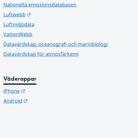
Nationella emissionsdatabasen
Länk till annan webbplats.
Luftwebb
Luftmiljödata
VattenWebb
Datavärdskap, oceanografi och marinbiologi
Datavärdskap för atmosfärkemi
Väderappar
Länk till annan webbplats.
iPhone
Länk till annan webbplats.
Android