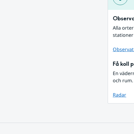
Observa
Alla orte
stationer
Observat
Få koll 
En väder
och rum. 
Radar