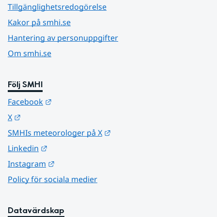
Tillgänglighetsredogörelse
Kakor på smhi.se
Hantering av personuppgifter
Om smhi.se
Följ SMHI
Länk till annan webbplats.
Facebook
Länk till annan webbplats.
X
Länk till annan webbplats.
SMHIs meteorologer på X
Länk till annan webbplats.
Linkedin
Länk till annan webbplats.
Instagram
Policy för sociala medier
Datavärdskap