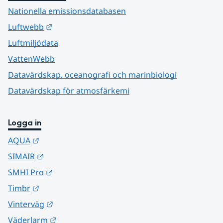
Nationella emissionsdatabasen
Länk till annan webbplats.
Luftwebb
Luftmiljödata
VattenWebb
Datavärdskap, oceanografi och marinbiologi
Datavärdskap för atmosfärkemi
Logga in
Länk till annan webbplats.
AQUA
Länk till annan webbplats.
SIMAIR
Länk till annan webbplats.
SMHI Pro
Länk till annan webbplats.
Timbr
Länk till annan webbplats.
Vinterväg
Länk till annan webbplats.
Väderlarm