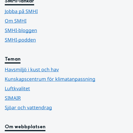
SMHI-länkar
Jobba på SMHI
Om SMHI
SMHI-bloggen
SMHI-podden
Teman
Havsmiljö i kust och hav
Kunskapscentrum för klimatanpassning
Luftkvalitet
SIMAIR
Sjöar och vattendrag
Om webbplatsen