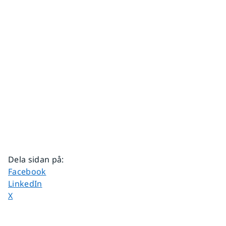
Dela sidan på
:
Dela sidan på
Facebook
Dela sidan på
LinkedIn
Dela sidan på
X