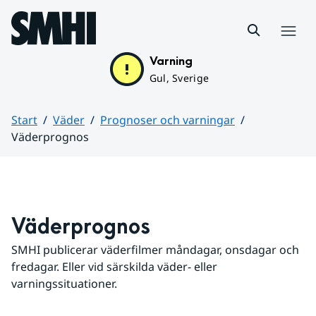
Hoppa till sidans innehåll
Meny
Varning
Gul, Sverige
Start
Väder
Prognoser och varningar
Väderprognos
Huvudinnehåll
Väderprognos
SMHI publicerar väderfilmer måndagar, onsdagar och 
fredagar. Eller vid särskilda väder- eller 
varningssituationer.