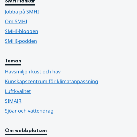
SMHI-länkar
Jobba på SMHI
Om SMHI
SMHI-bloggen
SMHI-podden
Teman
Havsmiljö i kust och hav
Kunskapscentrum för klimatanpassning
Luftkvalitet
SIMAIR
Sjöar och vattendrag
Om webbplatsen