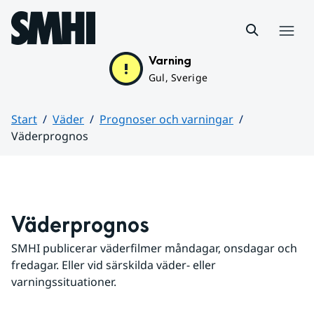
Hoppa till sidans innehåll
Meny
Varning
Gul, Sverige
Start
Väder
Prognoser och varningar
Väderprognos
Huvudinnehåll
Väderprognos
SMHI publicerar väderfilmer måndagar, onsdagar och 
fredagar. Eller vid särskilda väder- eller 
varningssituationer.