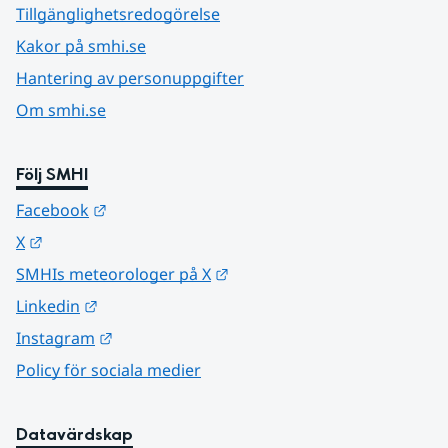
Tillgänglighetsredogörelse
Kakor på smhi.se
Hantering av personuppgifter
Om smhi.se
Följ SMHI
Länk till annan webbplats.
Facebook
Länk till annan webbplats.
X
Länk till annan webbplats.
SMHIs meteorologer på X
Länk till annan webbplats.
Linkedin
Länk till annan webbplats.
Instagram
Policy för sociala medier
Datavärdskap