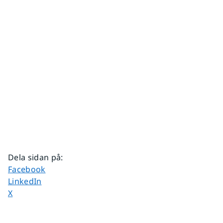
Dela sidan på
:
Dela sidan på
Facebook
Dela sidan på
LinkedIn
Dela sidan på
X