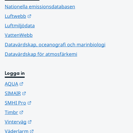
Nationella emissionsdatabasen
Länk till annan webbplats.
Luftwebb
Luftmiljödata
VattenWebb
Datavärdskap, oceanografi och marinbiologi
Datavärdskap för atmosfärkemi
Logga in
Länk till annan webbplats.
AQUA
Länk till annan webbplats.
SIMAIR
Länk till annan webbplats.
SMHI Pro
Länk till annan webbplats.
Timbr
Länk till annan webbplats.
Vinterväg
Länk till annan webbplats.
Väderlarm