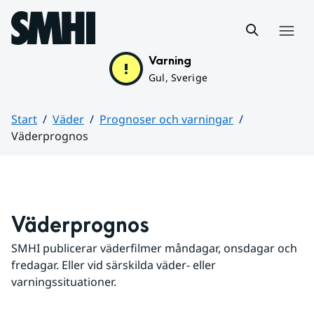
Hoppa till sidans innehåll
Meny
Varning
Gul, Sverige
Start
Väder
Prognoser och varningar
Väderprognos
Huvudinnehåll
Väderprognos
SMHI publicerar väderfilmer måndagar, onsdagar och 
fredagar. Eller vid särskilda väder- eller 
varningssituationer.