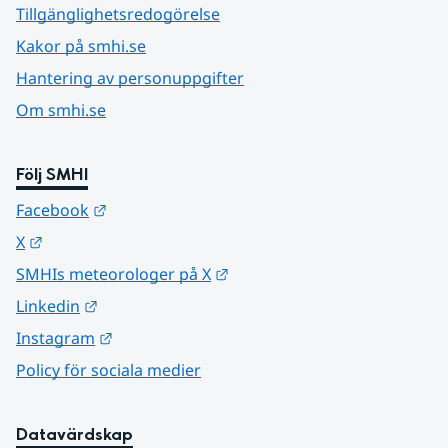
Tillgänglighetsredogörelse
Kakor på smhi.se
Hantering av personuppgifter
Om smhi.se
Följ SMHI
Länk till annan webbplats.
Facebook
Länk till annan webbplats.
X
Länk till annan webbplats.
SMHIs meteorologer på X
Länk till annan webbplats.
Linkedin
Länk till annan webbplats.
Instagram
Policy för sociala medier
Datavärdskap