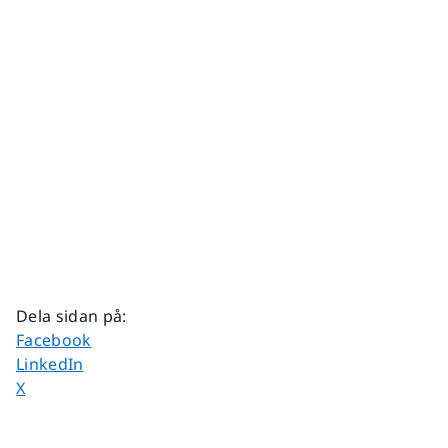
Dela sidan på
:
Dela sidan på
Facebook
Dela sidan på
LinkedIn
Dela sidan på
X