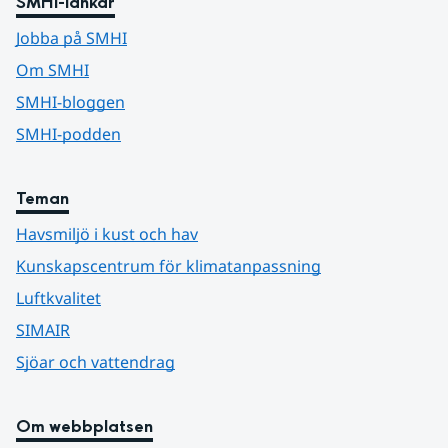
SMHI-länkar
Jobba på SMHI
Om SMHI
SMHI-bloggen
SMHI-podden
Teman
Havsmiljö i kust och hav
Kunskapscentrum för klimatanpassning
Luftkvalitet
SIMAIR
Sjöar och vattendrag
Om webbplatsen