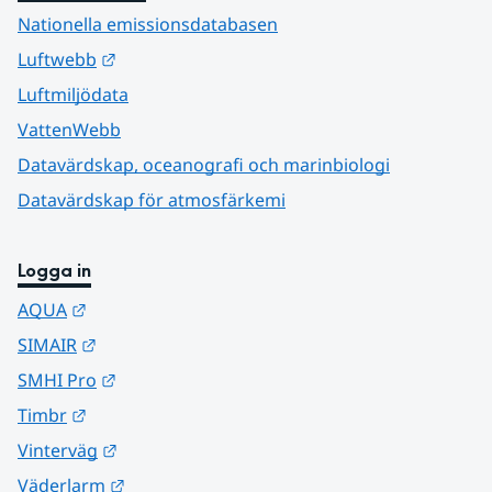
Nationella emissionsdatabasen
Länk till annan webbplats.
Luftwebb
Luftmiljödata
VattenWebb
Datavärdskap, oceanografi och marinbiologi
Datavärdskap för atmosfärkemi
Logga in
Länk till annan webbplats.
AQUA
Länk till annan webbplats.
SIMAIR
Länk till annan webbplats.
SMHI Pro
Länk till annan webbplats.
Timbr
Länk till annan webbplats.
Vinterväg
Länk till annan webbplats.
Väderlarm