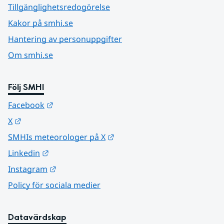
Tillgänglighetsredogörelse
Kakor på smhi.se
Hantering av personuppgifter
Om smhi.se
Följ SMHI
Länk till annan webbplats.
Facebook
Länk till annan webbplats.
X
Länk till annan webbplats.
SMHIs meteorologer på X
Länk till annan webbplats.
Linkedin
Länk till annan webbplats.
Instagram
Policy för sociala medier
Datavärdskap