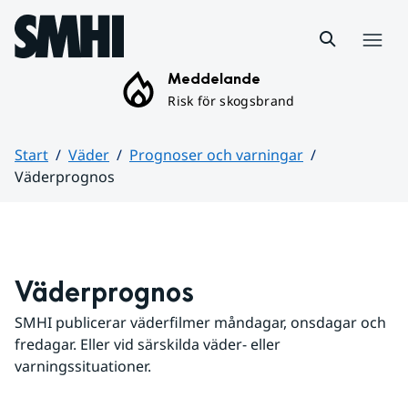
Hoppa till sidans innehåll
Meny
Meddelande
Risk för skogsbrand
Start
Väder
Prognoser och varningar
Väderprognos
Huvudinnehåll
Väderprognos
SMHI publicerar väderfilmer måndagar, onsdagar och 
fredagar. Eller vid särskilda väder- eller 
varningssituationer.