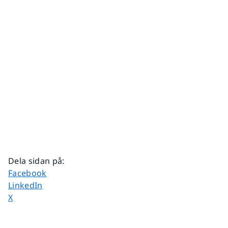
Dela sidan på
:
Dela sidan på
Facebook
Dela sidan på
LinkedIn
Dela sidan på
X