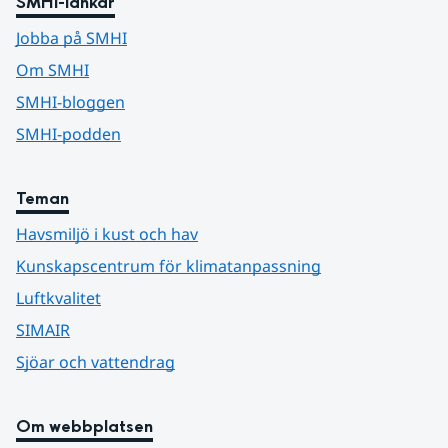
SMHI-länkar
Jobba på SMHI
Om SMHI
SMHI-bloggen
SMHI-podden
Teman
Havsmiljö i kust och hav
Kunskapscentrum för klimatanpassning
Luftkvalitet
SIMAIR
Sjöar och vattendrag
Om webbplatsen