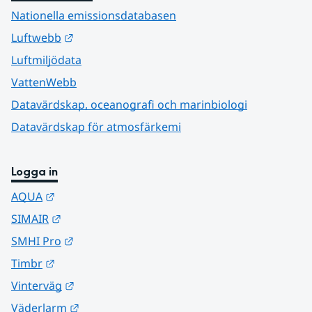
Nationella emissionsdatabasen
Länk till annan webbplats.
Luftwebb
Luftmiljödata
VattenWebb
Datavärdskap, oceanografi och marinbiologi
Datavärdskap för atmosfärkemi
Logga in
Länk till annan webbplats.
AQUA
Länk till annan webbplats.
SIMAIR
Länk till annan webbplats.
SMHI Pro
Länk till annan webbplats.
Timbr
Länk till annan webbplats.
Vinterväg
Länk till annan webbplats.
Väderlarm