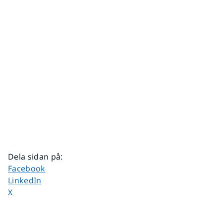
Dela sidan på
:
Dela sidan på
Facebook
Dela sidan på
LinkedIn
Dela sidan på
X