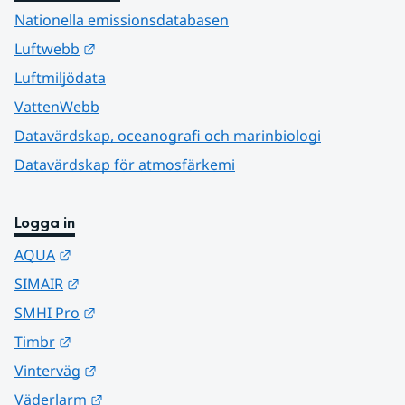
Nationella emissionsdatabasen
Länk till annan webbplats.
Luftwebb
Luftmiljödata
VattenWebb
Datavärdskap, oceanografi och marinbiologi
Datavärdskap för atmosfärkemi
Logga in
Länk till annan webbplats.
AQUA
Länk till annan webbplats.
SIMAIR
Länk till annan webbplats.
SMHI Pro
Länk till annan webbplats.
Timbr
Länk till annan webbplats.
Vinterväg
Länk till annan webbplats.
Väderlarm