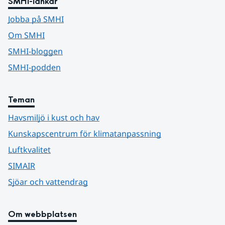
SMHI-länkar
Jobba på SMHI
Om SMHI
SMHI-bloggen
SMHI-podden
Teman
Havsmiljö i kust och hav
Kunskapscentrum för klimatanpassning
Luftkvalitet
SIMAIR
Sjöar och vattendrag
Om webbplatsen