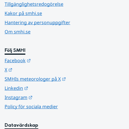
Tillgänglighetsredogörelse
Kakor på smhi.se
Hantering av personuppgifter
Om smhi.se
Följ SMHI
Länk till annan webbplats.
Facebook
Länk till annan webbplats.
X
Länk till annan webbplats.
SMHIs meteorologer på X
Länk till annan webbplats.
Linkedin
Länk till annan webbplats.
Instagram
Policy för sociala medier
Datavärdskap