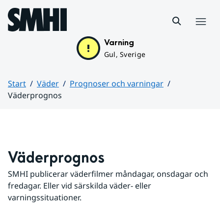
Hoppa till sidans innehåll
Meny
Varning
Gul, Sverige
Start
Väder
Prognoser och varningar
Väderprognos
Huvudinnehåll
Väderprognos
SMHI publicerar väderfilmer måndagar, onsdagar och 
fredagar. Eller vid särskilda väder- eller 
varningssituationer.