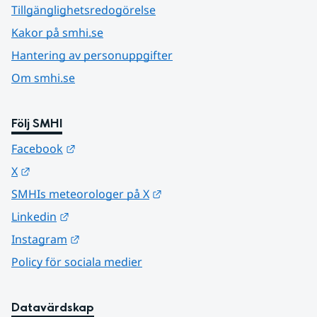
Tillgänglighetsredogörelse
Kakor på smhi.se
Hantering av personuppgifter
Om smhi.se
Följ SMHI
Länk till annan webbplats.
Facebook
Länk till annan webbplats.
X
Länk till annan webbplats.
SMHIs meteorologer på X
Länk till annan webbplats.
Linkedin
Länk till annan webbplats.
Instagram
Policy för sociala medier
Datavärdskap