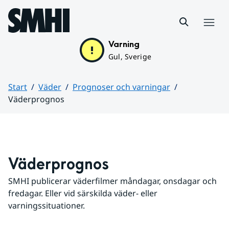
Hoppa till sidans innehåll
Meny
Varning
Gul, Sverige
Start
Väder
Prognoser och varningar
Väderprognos
Huvudinnehåll
Väderprognos
SMHI publicerar väderfilmer måndagar, onsdagar och 
fredagar. Eller vid särskilda väder- eller 
varningssituationer.