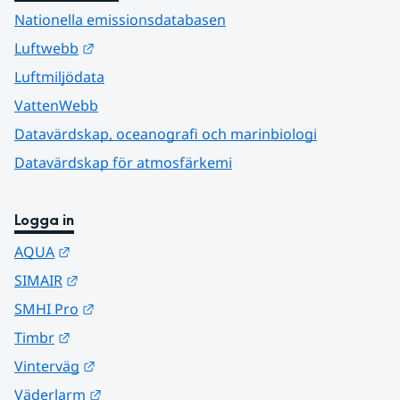
Nationella emissionsdatabasen
Länk till annan webbplats.
Luftwebb
Luftmiljödata
VattenWebb
Datavärdskap, oceanografi och marinbiologi
Datavärdskap för atmosfärkemi
Logga in
Länk till annan webbplats.
AQUA
Länk till annan webbplats.
SIMAIR
Länk till annan webbplats.
SMHI Pro
Länk till annan webbplats.
Timbr
Länk till annan webbplats.
Vinterväg
Länk till annan webbplats.
Väderlarm