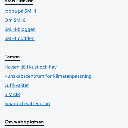
SMHI-länkar
Jobba på SMHI
Om SMHI
SMHI-bloggen
SMHI-podden
Teman
Havsmiljö i kust och hav
Kunskapscentrum för klimatanpassning
Luftkvalitet
SIMAIR
Sjöar och vattendrag
Om webbplatsen