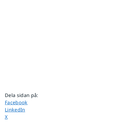
Dela sidan på
:
Dela sidan på
Facebook
Dela sidan på
LinkedIn
Dela sidan på
X